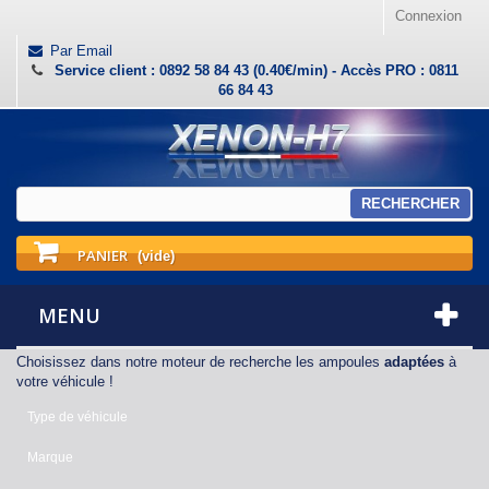
Connexion
Par Email
Service client : 0892 58 84 43 (0.40€/min) - Accès PRO : 0811
66 84 43
RECHERCHER
PANIER
(vide)
MENU
Choisissez dans notre moteur de recherche les ampoules
adaptées
à
votre véhicule !
Type de véhicule
Marque