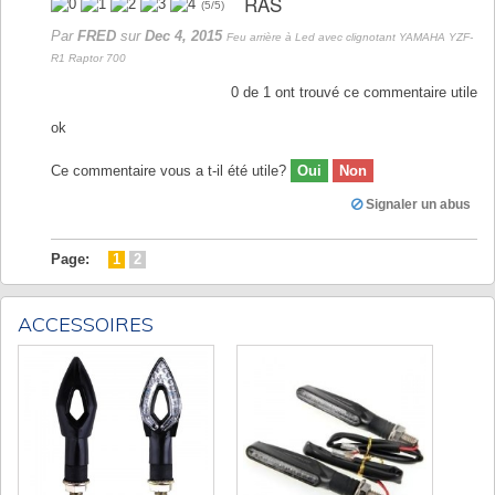
RAS
(
5
/
5
)
Par
FRED
sur
Dec 4, 2015
Feu arrière à Led avec clignotant YAMAHA YZF-
R1 Raptor 700
0
de
1
ont trouvé ce commentaire utile
ok
Ce commentaire vous a t-il été utile?
Oui
Non
Signaler un abus
Page:
1
2
ACCESSOIRES