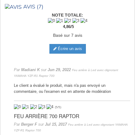
AVIS
(7)
NOTE TOTALE:
4,86
/
5
Basé sur
7
avis
Écrire un avis
Par
Madiani K
sur
Jun 29, 2022
Feu arrière à Led avec clignotant
YAMAHA YZF-R1 Raptor 700
Le client a évalué le produit, mais n'a pas envoyé un
commentaire, ou l'examen est en attente de modération
(
5
/
5
)
FEU ARRIÈRE 700 RAPTOR
Par
Berger F
sur
Jul 15, 2017
Feu arrière à Led avec clignotant YAMAHA
YZF-R1 Raptor 700