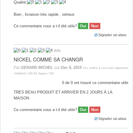
Qualité:
Bien , livraison très rapide , sérieux
Ce commentaire vous a t-il été utile?
Oui
Non
Signaler un abus
(
5
/
5
)
NICKEL COMME SA CHANGR
Par
GERARD MICHEL
sur
Dec 6, 2015
Feu arrière à Led avec clignotant
YAMAHA YZF-R1 Raptor 700
0
de
0
ont trouvé ce commentaire utile
TRES BEAU PRODUIT ET ARRIVER EN 2 JOURS À LA
MAISON
Ce commentaire vous a t-il été utile?
Oui
Non
Signaler un abus