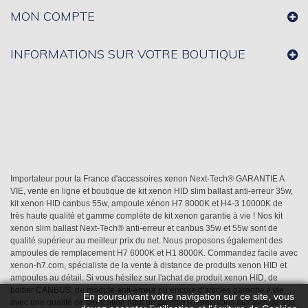
MON COMPTE
INFORMATIONS SUR VOTRE BOUTIQUE
Importateur pour la France d'accessoires xenon Next-Tech® GARANTIE A
VIE, vente en ligne et boutique de kit xenon HID slim ballast anti-erreur 35w,
kit xenon HID canbus 55w, ampoule xénon H7 8000K et H4-3 10000K de
très haute qualité et gamme complète de kit xenon garantie à vie ! Nos kit
xenon slim ballast Next-Tech® anti-erreur et canbus 35w et 55w sont de
qualité supérieur au meilleur prix du net. Nous proposons également des
ampoules de remplacement H7 6000K et H1 8000K. Commandez facile avec
xenon-h7.com, spécialiste de la vente à distance de produits xenon HID et
ampoules au détail. Si vous hésitez sur l'achat de produit xenon HID, de
boitier CANBUS, de module anti-erreur ou encore d'articles garantie à vie
En poursuivant votre navigation sur ce site, vous
avec une qualité de fabrication haut de gamme référez-vous aux avis de nos