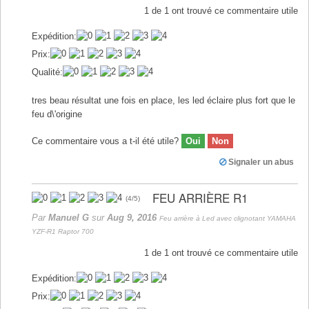
1
de
1
ont trouvé ce commentaire utile
Expédition:
Prix:
Qualité:
tres beau résultat une fois en place, les led éclaire plus fort que le
feu d\'origine
Ce commentaire vous a t-il été utile?
Oui
Non
Signaler un abus
FEU ARRIÈRE R1
(
4
/
5
)
Par
Manuel G
sur
Aug 9, 2016
Feu arrière à Led avec clignotant YAMAHA
YZF-R1 Raptor 700
1
de
1
ont trouvé ce commentaire utile
Expédition:
Prix: