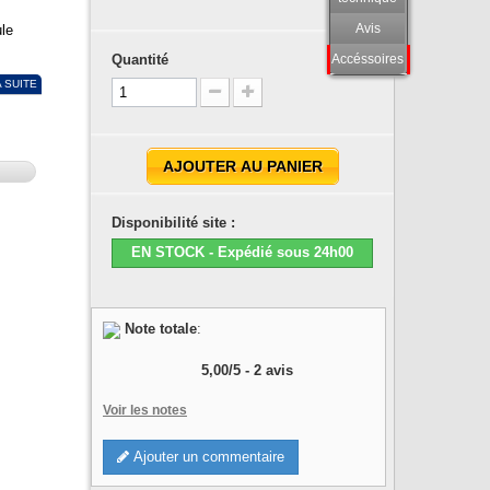
Avis
le
Quantité
Accéssoires
A SUITE
AJOUTER AU PANIER
Disponibilité site :
EN STOCK - Expédié sous 24h00
Note totale
:
5,00
/
5
-
2
avis
Voir les notes
Ajouter un commentaire