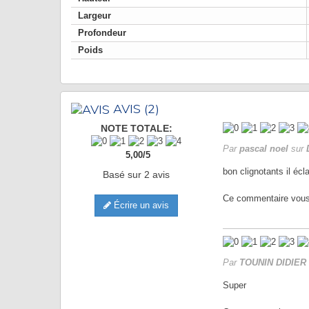
Largeur
Profondeur
Poids
AVIS
(2)
NOTE TOTALE:
Par
pascal noel
sur
5,00
/
5
bon clignotants il écla
Basé sur
2
avis
Ce commentaire vous a
Écrire un avis
Par
TOUNIN DIDIER
Super