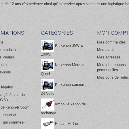
us de 12 ans d'expérience ainsi qu'un service après vente et une logistique b
RMATIONS
CATÉGORIES
MON COMPT
ns
Mes commandes
Kit xenon 35W à
 produits
Mes avoirs
100W
es ventes
Mes adresses
asins
Mes informations
Kit xenon Moto &
personnelles
z-nous
Quad
Mes bons de réduc
Kit xenon camion
 légales
24 Volts
ns générales de
.G.V)
Ampoule xenon de
 de xenon-h7.com
rechange
 sécurisé
, qui sommes-
Ballast HID de