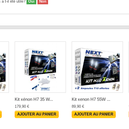
 t-il été utile?
Oui
Non
Kit xénon H7 35 W...
Kit xenon H7 55W ...
179,90 €
89,90 €
AJOUTER AU PANIER
AJOUTER AU PANIER