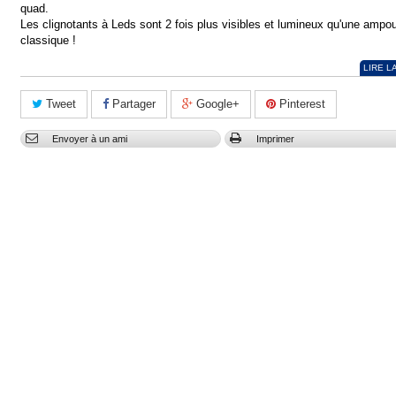
quad.
Les clignotants à Leds sont 2 fois plus visibles et lumineux qu'une ampou
classique !
LIRE L
Tweet
Partager
Google+
Pinterest
Envoyer à un ami
Imprimer