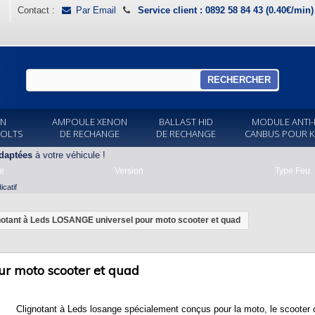
Contact :
Par Email
Service client : 0892 58 84 43 (0.40€/min
RECHERCHER
ON
AMPOULE XENON
BALLAST HID
MODULE ANTI-
VOLTS
DE RECHANGE
DE RECHANGE
CANBUS POUR K
daptées
à votre véhicule !
e
Version
Type Feu
catif
notant à Leds LOSANGE universel pour moto scooter et quad
ur moto scooter et quad
Clignotant à Leds losange spécialement conçus pour la moto, le scooter 