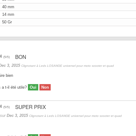
40 mm
14 mm
50 Gr
BON
(
5
/
5
)
Dec 3, 2015
Clignotant à Leds LOSANGE universel pour moto scooter et quad
ire bien
 t-il été utile?
Oui
Non
SUPER PRIX
(
5
/
5
)
sur
Dec 3, 2015
Clignotant à Leds LOSANGE universel pour moto scooter et quad