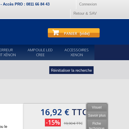
) - Accès PRO : 0811 66 84 43
Connexion
Retour & SAV
PANIER
(vide)
ERREUR
AMPOULE LED
ACCESSOIRES
IT XÉNON
CREE
XENON
Réinitialiser la recherche
Visuel
16,92 €
TTC
Savoir plus
-15%
19,90 €
TTC
Fiche
ou le
technique