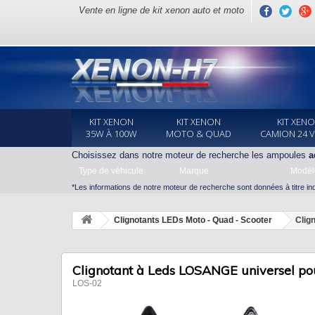
Vente en ligne de kit xenon auto et moto
KIT XENON
KIT XENON
KIT XEN
35W À 100W
MOTO & QUAD
CAMION 24 
Choisissez dans notre moteur de recherche les ampoules
a
Type de véhicule
Marque
Modèl
*Les informations de notre moteur de recherche sont données à titre indi
Clignotants LEDs Moto - Quad - Scooter
Clig
Clignotant à Leds LOSANGE universel po
LOS-02