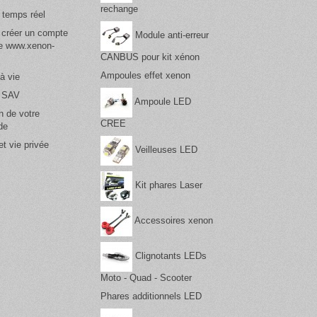
rechange
 temps réel
 créer un compte
Module anti-erreur
te www.xenon-
CANBUS pour kit xénon
Ampoules effet xenon
à vie
& SAV
Ampoule LED
n de votre
CREE
de
t vie privée
Veilleuses LED
Kit phares Laser
Accessoires xenon
Clignotants LEDs
Moto - Quad - Scooter
Phares additionnels LED