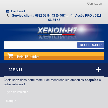
Connexion
Par Email
Service client : 0892 58 84 43 (0.40€/min) - Accès PRO : 0811
66 84 43
RECHERCHER
PANIER
(vide)
MENU
Choisissez dans notre moteur de recherche les ampoules
adaptées
à
votre véhicule !
Type de véhicule
Marque