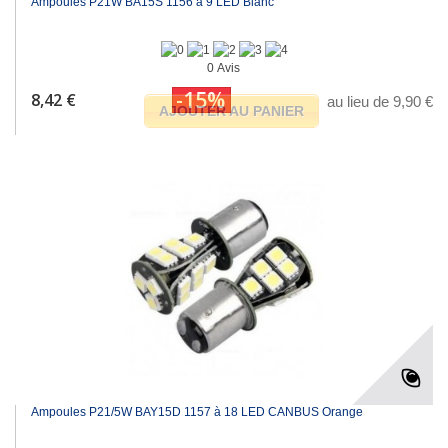
Ampoules P21W BA15S 1156 à 9 LED Blanc
0 Avis
-15%
8,42 €
au lieu de 9,90 €
AJOUTER AU PANIER
Ampoules P21/5W BAY15D 1157 à 18 LED CANBUS Orange