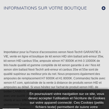
INFORMATIONS SUR VOTRE BOUTIQUE
Importateur pour la France d'accessoires xenon Next-Tech® GARANTIE A
VIE, vente en ligne et boutique de kit xenon HID slim ballast anti-erreur 35w,
kit xenon HID canbus 55w, ampoule xénon H7 8000K et H4-3 10000K de
très haute qualité et gamme complète de kit xenon garantie à vie ! Nos kit
xenon slim ballast Next-Tech® anti-erreur et canbus 35w et 55w sont de
qualité supérieur au meilleur prix du net. Nous proposons également des
ampoules de remplacement H7 6000K et H1 8000K. Commandez facile avec
xenon-h7.com, spécialiste de la vente à distance de produits xenon HID et
ampoules au détail. Si vous hésitez sur l'achat de produit xenon HID, de
boitier CANBUS, de module anti-erreur ou encore d'articles garantie à vie
En poursuivant votre navigation sur ce site, vous
avec une qualité de fabrication haut de gamme référez-vous aux avis de nos
devez accepter l’utilisation et l'écriture de Cookies
clients et aux différents tests. Nous vous proposons également de nombreux
sur votre appareil connecté. Ces Cookies (petits
accessoires (ballast, ampoules, module anti-erreur,boitier canbus, câble de
fichiers texte) permettent de suivre votre
rechange). Profitez également de nos réductions xenon-h7.com, code promo