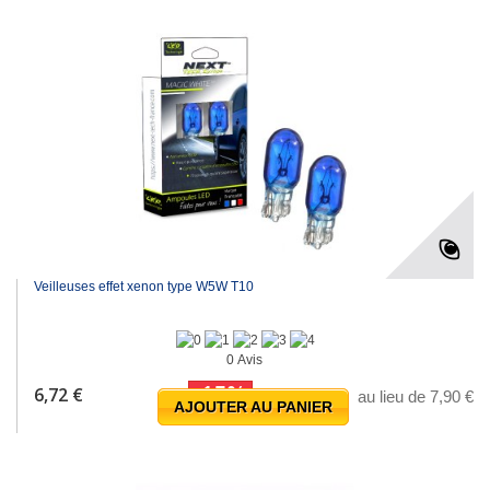
Veilleuses effet xenon type W5W T10
0 Avis
-15%
6,72 €
au lieu de 7,90 €
AJOUTER AU PANIER