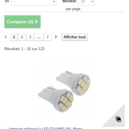
Tri
Montrer
par page
Comparer (
0
)
1
2
3
...
7
Afficher tout
Résultats 1 - 18 sur 123.
Ampoule veilleuse à LED T10 SMD 1W - Blanc