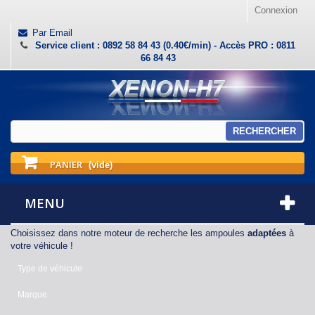
Connexion
Par Email
Service client : 0892 58 84 43 (0.40€/min) - Accès PRO : 0811
66 84 43
RECHERCHER
PANIER
(vide)
MENU
Choisissez dans notre moteur de recherche les ampoules
adaptées
à
votre véhicule !
Type de véhicule
Marque