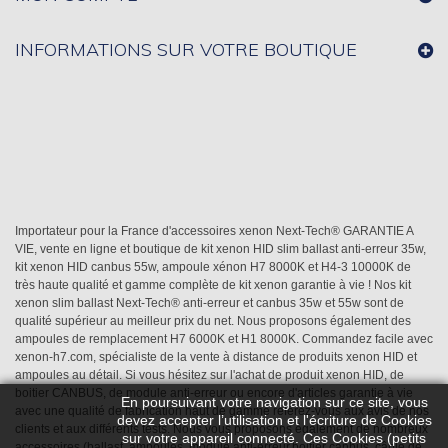
INFORMATIONS SUR VOTRE BOUTIQUE
Importateur pour la France d'accessoires xenon Next-Tech® GARANTIE A
VIE, vente en ligne et boutique de kit xenon HID slim ballast anti-erreur 35w,
kit xenon HID canbus 55w, ampoule xénon H7 8000K et H4-3 10000K de
très haute qualité et gamme complète de kit xenon garantie à vie ! Nos kit
xenon slim ballast Next-Tech® anti-erreur et canbus 35w et 55w sont de
qualité supérieur au meilleur prix du net. Nous proposons également des
ampoules de remplacement H7 6000K et H1 8000K. Commandez facile avec
xenon-h7.com, spécialiste de la vente à distance de produits xenon HID et
ampoules au détail. Si vous hésitez sur l'achat de produit xenon HID, de
boitier CANBUS, de module anti-erreur ou encore d'articles garantie à vie
En poursuivant votre navigation sur ce site, vous
avec une qualité de fabrication haut de gamme référez-vous aux avis de nos
devez accepter l’utilisation et l'écriture de Cookies
clients et aux différents tests. Nous vous proposons également de nombreux
sur votre appareil connecté. Ces Cookies (petits
accessoires (ballast, ampoules, module anti-erreur,boitier canbus, câble de