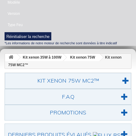
Modèle
Version
Type Feu
Réinitialiser la recherche
*Les informations de notre moteur de recherche sont données à titre indicatif
Kit xenon 35W à 100W
Kit xenon 75W
Kit xenon
75W MC2™
KIT XENON 75W MC2™
F.A.Q
PROMOTIONS
DERNIERS PRODUITS ÉVLAUÉS