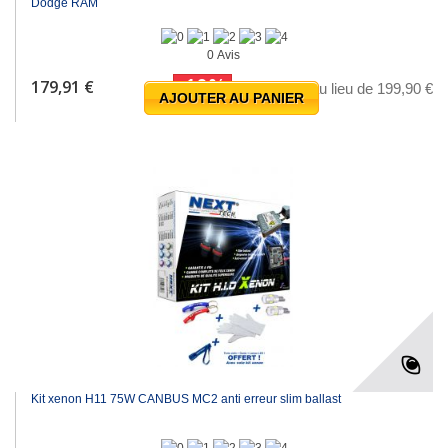
Dodge RAM
0 Avis
-10%
179,91 €
au lieu de 199,90 €
AJOUTER AU PANIER
Kit xenon H11 75W CANBUS MC2 anti erreur slim ballast