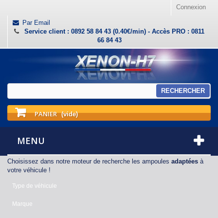
Connexion
Par Email
Service client : 0892 58 84 43 (0.40€/min) - Accès PRO : 0811
66 84 43
RECHERCHER
PANIER
(vide)
MENU
Choisissez dans notre moteur de recherche les ampoules
adaptées
à
votre véhicule !
Type de véhicule
Marque