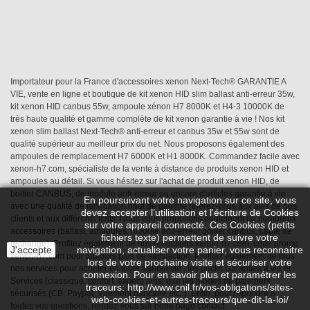
Importateur pour la France d'accessoires xenon Next-Tech® GARANTIE A
VIE, vente en ligne et boutique de kit xenon HID slim ballast anti-erreur 35w,
kit xenon HID canbus 55w, ampoule xénon H7 8000K et H4-3 10000K de
très haute qualité et gamme complète de kit xenon garantie à vie ! Nos kit
xenon slim ballast Next-Tech® anti-erreur et canbus 35w et 55w sont de
qualité supérieur au meilleur prix du net. Nous proposons également des
ampoules de remplacement H7 6000K et H1 8000K. Commandez facile avec
xenon-h7.com, spécialiste de la vente à distance de produits xenon HID et
ampoules au détail. Si vous hésitez sur l'achat de produit xenon HID, de
boitier CANBUS, de module anti-erreur ou encore d'articles garantie à vie
En poursuivant votre navigation sur ce site, vous
avec une qualité de fabrication haut de gamme référez-vous aux avis de nos
devez accepter l’utilisation et l'écriture de Cookies
clients et aux différents tests. Nous vous proposons également de nombreux
sur votre appareil connecté. Ces Cookies (petits
accessoires (ballast, ampoules, module anti-erreur,boitier canbus, câble de
fichiers texte) permettent de suivre votre
rechange). Profitez également de nos réductions xenon-h7.com, code promo
J'accepte
navigation, actualiser votre panier, vous reconnaitre
xenon-h7.com pour toujours plus de satisfaction. Profitez également de tous
lors de votre prochaine visite et sécuriser votre
nos services pour acheter en toute tranquillité : les packs Garanties à vie et
connexion. Pour en savoir plus et paramétrer les
Services (classique, confort, expert) ainsi que les modes de paiement
traceurs: http://www.cnil.fr/vos-obligations/sites-
sécurisés (CB, Paypal, Virement bancaire etc..). Enfin, pour répondre à
web-cookies-et-autres-traceurs/que-dit-la-loi/
toutes vos questions, rendez-vous sur notre page contact.