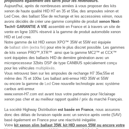
proposons également des tarifs pour les revendeurs.
Aujourd'hui, après de nombreuses années à vous proposer des kits
xenon de haute qualité HID H7 en 35 et 55w, des ampoules xénon et
Led Cree, des ballast 55w de rechange et les accessoires xénon, nous
avons décidés de créer une gamme complète de produit
xenon Next-
Tech® GARANTIE A VIE
assemblé en France et à travers un site de
vente en ligne 100% réservé à la gamme de produit automobile xenon
HID et Led cree.
Notre gamme de kit HID xenon XPO™ 35W et 55W est équipée
de
ballast slim (extra fin)
pour etre le plus discret possible. Les gammes
de kits xenon PRO™,XTR™ ainsi que la gamme MC2™ et CCX™
sont équipées des ballasts HID de dernière génération avec un
microprocesseur 32bits DSP de type
CANBUS
spécialement conçu
pour les véhicules
multipléxés
.
Vous retrouvez bien sur les ampoules de rechange H7 35w,55w et
même des 75 et 100w. Les ballast anti-erreur HID 35W et 55W
ou encore la gamme de
Led
Cree nouvelle technologie avec système
canbus anti-erreur.
www.xenon-H7.com est avant tous votre partenaire pour l'éclairage
xenon pas cher et au meilleur rapport qualité / prix du marché Français.
La société Highway Distribution
est basée en France
, nous assurons
donc des délais de livraison rapide avec un service après vente (SAV)
basé également en France pour une réactivité inégalée.
Votre
kit xenon slim ballast 35W, kit HID xenon 55W ou encore votre