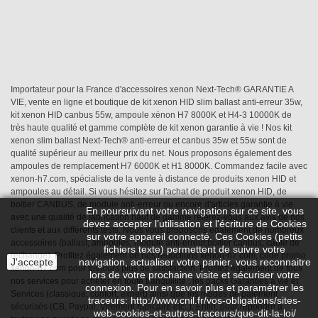
Importateur pour la France d'accessoires xenon Next-Tech® GARANTIE A
VIE, vente en ligne et boutique de kit xenon HID slim ballast anti-erreur 35w,
kit xenon HID canbus 55w, ampoule xénon H7 8000K et H4-3 10000K de
très haute qualité et gamme complète de kit xenon garantie à vie ! Nos kit
xenon slim ballast Next-Tech® anti-erreur et canbus 35w et 55w sont de
qualité supérieur au meilleur prix du net. Nous proposons également des
ampoules de remplacement H7 6000K et H1 8000K. Commandez facile avec
xenon-h7.com, spécialiste de la vente à distance de produits xenon HID et
ampoules au détail. Si vous hésitez sur l'achat de produit xenon HID, de
boitier CANBUS, de module anti-erreur ou encore d'articles garantie à vie
En poursuivant votre navigation sur ce site, vous
avec une qualité de fabrication haut de gamme référez-vous aux avis de nos
devez accepter l’utilisation et l'écriture de Cookies
clients et aux différents tests. Nous vous proposons également de nombreux
sur votre appareil connecté. Ces Cookies (petits
accessoires (ballast, ampoules, module anti-erreur,boitier canbus, câble de
fichiers texte) permettent de suivre votre
rechange). Profitez également de nos réductions xenon-h7.com, code promo
J'accepte
navigation, actualiser votre panier, vous reconnaitre
xenon-h7.com pour toujours plus de satisfaction. Profitez également de tous
lors de votre prochaine visite et sécuriser votre
nos services pour acheter en toute tranquillité : les packs Garanties à vie et
connexion. Pour en savoir plus et paramétrer les
Services (classique, confort, expert) ainsi que les modes de paiement
traceurs: http://www.cnil.fr/vos-obligations/sites-
sécurisés (CB, Paypal, Virement bancaire etc..). Enfin, pour répondre à
web-cookies-et-autres-traceurs/que-dit-la-loi/