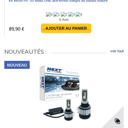
Kit xénon H7 55 Watts ONE anti-erreur intégré au ballast voiture
0 Avis
89,90 €
AJOUTER AU PANIER
NOUVEAUTÉS :
voir tout
NOUVEAU