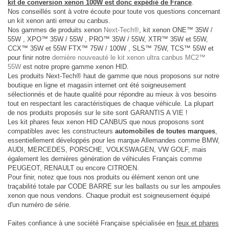
kit de conversion xenon 100W est donc expédié de France
.
Nos conseillés sont à votre écoute pour toute vos questions concernant
un kit xenon anti erreur ou canbus.
Nos gammes de produits xenon
Next-Tech®
, kit xenon ONE™ 35W /
55W , XPO™ 35W / 55W , PRO™ 35W / 55W, XTR™ 35W et 55W,
CCX™ 35W et 55W FTX™ 75W / 100W , SLS™ 75W, TCS™ 55W et
pour finir notre
dernière nouveauté le kit xenon ultra canbus MC2™
55W
est notre propre gamme xenon HID.
Les produits Next-Tech® haut de gamme que nous proposons sur notre
boutique en ligne et magasin internet ont été soigneusement
sélectionnés et de haute qualité pour répondre au mieux à vos besoins
tout en respectant les caractéristiques de chaque véhicule. La plupart
de nos produits proposés sur le site sont GARANTIS A VIE !
Les kit phares feux xenon HID CANBUS que nous proposons sont
compatibles avec les constructeurs
automobiles de toutes marques
,
essentiellement développés pour les marque Allemandes comme BMW,
AUDI, MERCEDES, PORSCHE, VOLKSWAGEN, VW GOLF, mais
également les dernières génération de véhicules Français comme
PEUGEOT, RENAULT ou encore CITROEN.
Pour finir, notez que tous nos produits ou élément xenon ont une
traçabilité totale par CODE BARRE sur les ballasts ou sur les ampoules
xenon que nous vendons. Chaque produit est soigneusement équipé
d'un numéro de série.
Faites confiance à une société Française spécialisée en
feux et phares