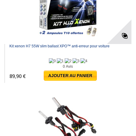
Kit xenon H7 55W slim ballast XPO™ anti-erreur pour voiture
0 Avis
89,90 €
AJOUTER AU PANIER