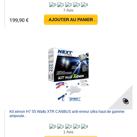
7 Avis
199,90 €
AJOUTER AU PANIER
Kit xénon H7 55 Watts XTR CANBUS anti-erreur ultra haut de gamme
ampoule...
1 Avis