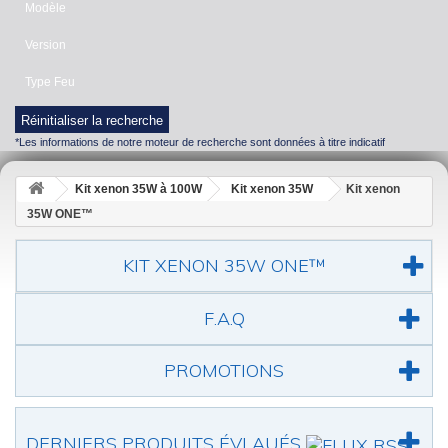
Modèle
Version
Type Feu
Réinitialiser la recherche
*Les informations de notre moteur de recherche sont données à titre indicatif
Kit xenon 35W à 100W
Kit xenon 35W
Kit xenon
35W ONE™
KIT XENON 35W ONE™
F.A.Q
PROMOTIONS
DERNIERS PRODUITS ÉVLAUÉS