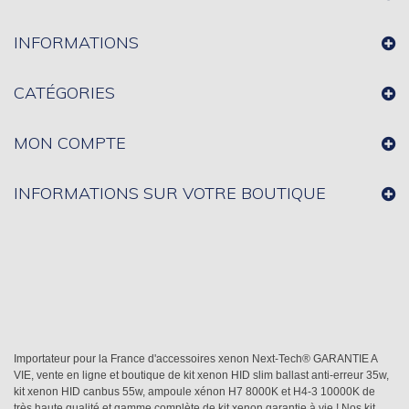
INFORMATIONS
CATÉGORIES
MON COMPTE
INFORMATIONS SUR VOTRE BOUTIQUE
Importateur pour la France d'accessoires xenon Next-Tech® GARANTIE A
VIE, vente en ligne et boutique de kit xenon HID slim ballast anti-erreur 35w,
kit xenon HID canbus 55w, ampoule xénon H7 8000K et H4-3 10000K de
très haute qualité et gamme complète de kit xenon garantie à vie ! Nos kit