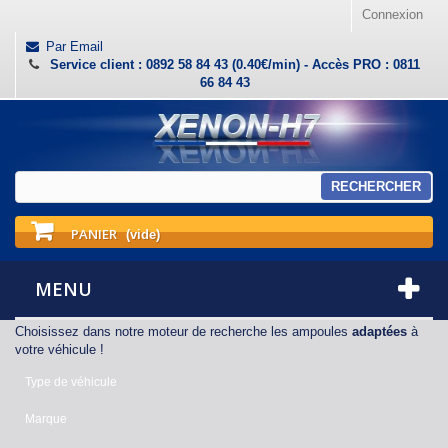
Connexion
Par Email
Service client : 0892 58 84 43 (0.40€/min) - Accès PRO : 0811
66 84 43
RECHERCHER
PANIER
(vide)
MENU
Choisissez dans notre moteur de recherche les ampoules
adaptées
à
votre véhicule !
Type de véhicule
Marque