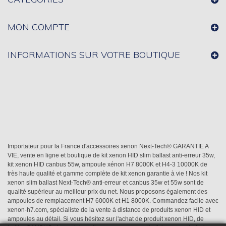
MON COMPTE
INFORMATIONS SUR VOTRE BOUTIQUE
Importateur pour la France d'accessoires xenon Next-Tech® GARANTIE A
VIE, vente en ligne et boutique de kit xenon HID slim ballast anti-erreur 35w,
kit xenon HID canbus 55w, ampoule xénon H7 8000K et H4-3 10000K de
très haute qualité et gamme complète de kit xenon garantie à vie ! Nos kit
xenon slim ballast Next-Tech® anti-erreur et canbus 35w et 55w sont de
qualité supérieur au meilleur prix du net. Nous proposons également des
ampoules de remplacement H7 6000K et H1 8000K. Commandez facile avec
xenon-h7.com, spécialiste de la vente à distance de produits xenon HID et
ampoules au détail. Si vous hésitez sur l'achat de produit xenon HID, de