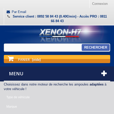
Connexion
Par Email
Service client : 0892 58 84 43 (0.40€/min) - Accès PRO : 0811
66 84 43
RECHERCHER
PANIER
(vide)
MENU
Choisissez dans notre moteur de recherche les ampoules
adaptées
à
votre véhicule !
Type de véhicule
Marque