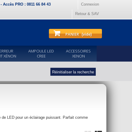
) - Accès PRO : 0811 66 84 43
Connexion
Retour & SAV
PANIER
(vide)
ERREUR
AMPOULE LED
ACCESSOIRES
IT XÉNON
CREE
XENON
Réinitialiser la recherche
e LED pour un éclairage puissant. Parfait comme