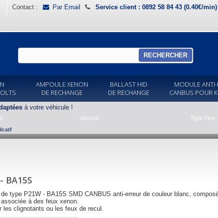
Contact :
Par Email
Service client : 0892 58 84 43 (0.40€/min
RECHERCHER
ON
AMPOULE XENON
BALLAST HID
MODULE ANTI-
VOLTS
DE RECHANGE
DE RECHANGE
CANBUS POUR K
daptées
à votre véhicule !
e
Version
Type Feu
catif
- BA15S
de type P21W - BA15S SMD CANBUS anti-erreur de couleur blanc, composé d
e associée à des feux xenon.
r les clignotants ou les feux de recul.