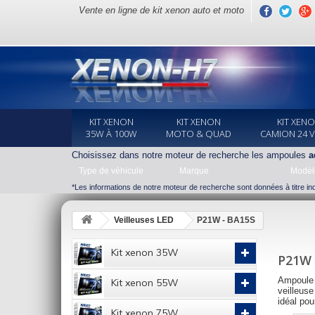
Vente en ligne de kit xenon auto et moto
KIT XENON
KIT XENON
KIT XEN
35W À 100W
MOTO & QUAD
CAMION 24 
Choisissez dans notre moteur de recherche les ampoules
a
Type de véhicule
Marque
Modèl
*Les informations de notre moteur de recherche sont données à titre indi
Veilleuses LED
P21W - BA15S
Kit xenon 35W
P21W 
Ampoule 
Kit xenon 55W
veilleus
idéal pou
Kit xenon 75W