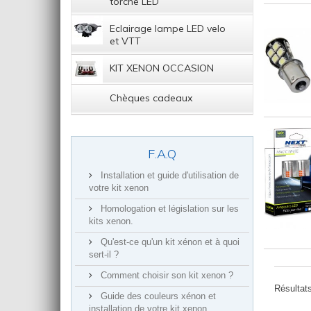
torche LED
Eclairage lampe LED velo
et VTT
KIT XENON OCCASION
Chèques cadeaux
F.A.Q
Installation et guide d'utilisation de
votre kit xenon
Homologation et législation sur les
kits xenon.
Qu'est-ce qu'un kit xénon et à quoi
sert-il ?
Comment choisir son kit xenon ?
Résultats
Guide des couleurs xénon et
installation de votre kit xenon.