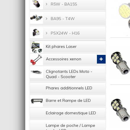
R5W - BA15S
BA9S - T4W
PSX24W - H16
Kit phares Laser
Accessoires xenon
Clignotants LEDs Moto -
Quad - Scooter
Phares additionnels LED
Barre et Rampe de LED
Eclairage domestique LED
Lampe de poche / Lampe