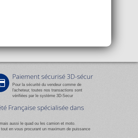
Paiement sécurisé 3D-sécur
Pour la sécurité du vendeur comme de
l'acheteur, toutes nos transactions sont
vérifiées par le système 3D-Secur
été Française spécialisée dans
mais aussi le quad ou les camion et moto.
ix tout en vous procurant un maximum de puissance