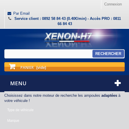
Connexion
Par Email
Service client : 0892 58 84 43 (0.40€/min) - Accès PRO : 0811
66 84 43
RECHERCHER
PANIER
(vide)
MENU
Choisissez dans notre moteur de recherche les ampoules
adaptées
à
votre véhicule !
Type de véhicule
Marque