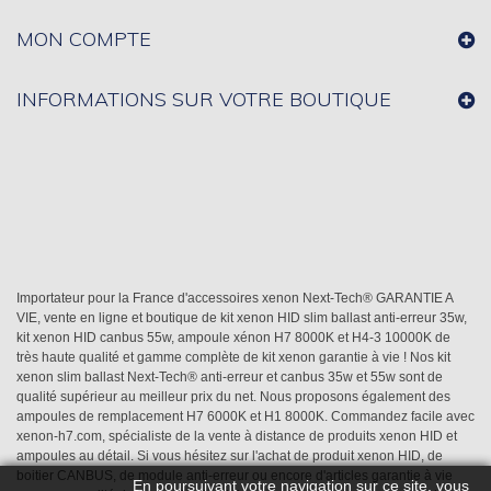
MON COMPTE
INFORMATIONS SUR VOTRE BOUTIQUE
Importateur pour la France d'accessoires xenon Next-Tech® GARANTIE A
VIE, vente en ligne et boutique de kit xenon HID slim ballast anti-erreur 35w,
kit xenon HID canbus 55w, ampoule xénon H7 8000K et H4-3 10000K de
très haute qualité et gamme complète de kit xenon garantie à vie ! Nos kit
xenon slim ballast Next-Tech® anti-erreur et canbus 35w et 55w sont de
qualité supérieur au meilleur prix du net. Nous proposons également des
ampoules de remplacement H7 6000K et H1 8000K. Commandez facile avec
xenon-h7.com, spécialiste de la vente à distance de produits xenon HID et
ampoules au détail. Si vous hésitez sur l'achat de produit xenon HID, de
boitier CANBUS, de module anti-erreur ou encore d'articles garantie à vie
En poursuivant votre navigation sur ce site, vous