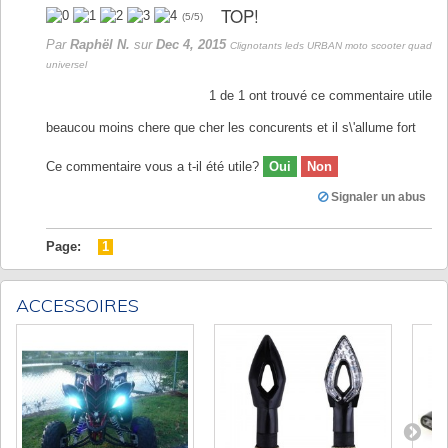
TOP!
(
5
/
5
)
Par
Raphël N.
sur
Dec 4, 2015
Clignotants leds URBAN moto scooter quad
universel
1
de
1
ont trouvé ce commentaire utile
beaucou moins chere que cher les concurents et il s\'allume fort
Ce commentaire vous a t-il été utile?
Oui
Non
Signaler un abus
Page:
1
ACCESSOIRES