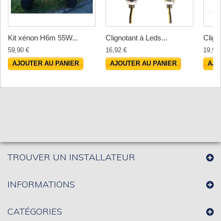
Kit xénon H6m 55W...
Clignotant à Leds...
Clign
59,90 €
16,92 €
19,90
AJOUTER AU PANIER
AJOUTER AU PANIER
AJO
TROUVER UN INSTALLATEUR
INFORMATIONS
CATÉGORIES