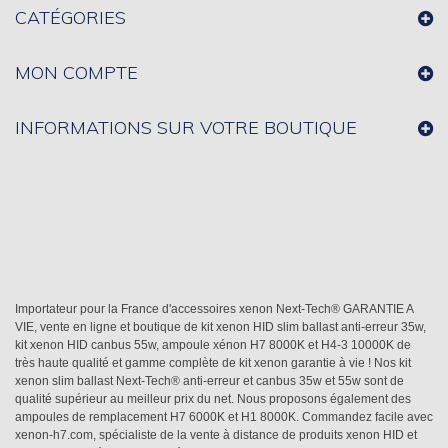
CATÉGORIES
MON COMPTE
INFORMATIONS SUR VOTRE BOUTIQUE
Importateur pour la France d'accessoires xenon Next-Tech® GARANTIE A
VIE, vente en ligne et boutique de kit xenon HID slim ballast anti-erreur 35w,
kit xenon HID canbus 55w, ampoule xénon H7 8000K et H4-3 10000K de
très haute qualité et gamme complète de kit xenon garantie à vie ! Nos kit
xenon slim ballast Next-Tech® anti-erreur et canbus 35w et 55w sont de
qualité supérieur au meilleur prix du net. Nous proposons également des
ampoules de remplacement H7 6000K et H1 8000K. Commandez facile avec
xenon-h7.com, spécialiste de la vente à distance de produits xenon HID et