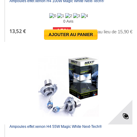
Ampoules effet xenon H4 100W Magic White Next-Tech®
0 Avis
-15%
13,52 €
au lieu de 15,90 €
AJOUTER AU PANIER
Ampoules effet xenon H4 55W Magic White Next-Tech®