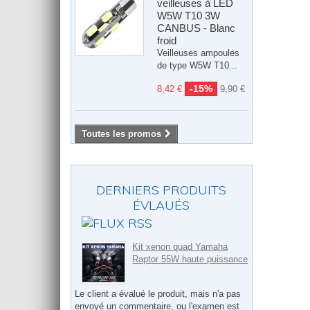
veilleuses à LED
W5W T10 3W
CANBUS - Blanc
froid
Veilleuses ampoules
de type W5W T10...
-15%
8,42 €
9,90 €
Toutes les promos
DERNIERS PRODUITS
ÉVLAUÉS
Kit xenon quad Yamaha
Raptor 55W haute puissance
Le client a évalué le produit, mais n'a pas
envoyé un commentaire, ou l'examen est