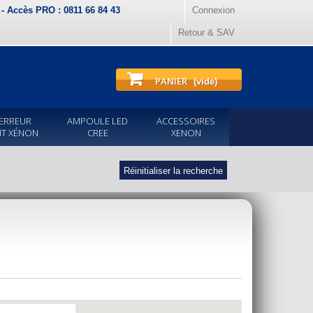
) - Accès PRO : 0811 66 84 43
Connexion
Retour & SAV
PANIER
(vide)
ERREUR
AMPOULE LED
ACCESSOIRES
IT XÉNON
CREE
XENON
Réinitialiser la recherche