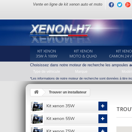
Vente en ligne de kit xenon auto et moto
KIT XENON
KIT XENON
KIT XEN
35W À 100W
MOTO & QUAD
CAMION 24 
Choisissez dans notre moteur de recherche les ampoules
a
Type de véhicule
Marque
Modèl
*Les informations de notre moteur de recherche sont données à titre indi
Trouver un installateur
Kit xenon 35W
TROU
Kit xenon 55W
Kit xenon 75W