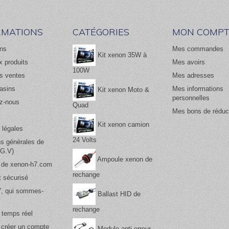
RMATIONS
CATÉGORIES
MON COMPT
ns
Mes commandes
Kit xenon 35W à
 produits
Mes avoirs
100W
es ventes
Mes adresses
asins
Mes informations
Kit xenon Moto &
personnelles
z-nous
Quad
Mes bons de réduc
Kit xenon camion
 légales
24 Volts
ns générales de
.G.V)
Ampoule xenon de
 de xenon-h7.com
rechange
 sécurisé
, qui sommes-
Ballast HID de
rechange
 temps réel
 créer un compte
Module anti-erreur