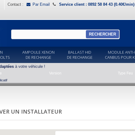
Contact :
Par Email
Service client : 0892 58 84 43 (0.40€/min
RECHERCHER
ON
AMPOULE XENON
BALLAST HID
MODULE ANTI-
VOLTS
DE RECHANGE
DE RECHANGE
CANBUS POUR K
daptées
à votre véhicule !
e
Version
Type Feu
catif
VER UN INSTALLATEUR