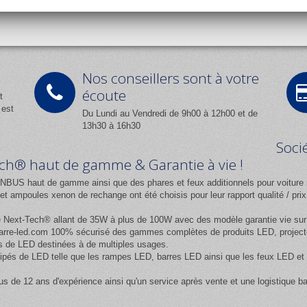
Nos conseillers sont à votre
écoute
t
 est
Du Lundi au Vendredi de 9h00 à 12h00 et de
13h30 à 16h30
Soci
Tech® haut de gamme & Garantie à vie !
NBUS haut de gamme ainsi que des phares et feux additionnels pour voiture 
 ampoules xenon de rechange ont été choisis pour leur rapport qualité / pr
e
Next-Tech®
allant de 35W à plus de 100W avec des modèle garantie vie sur l
rre-led.com
100% sécurisé des gammes complètes de produits LED, projecteur
 de LED destinées à de multiples usages.
équipés de LED telle que les rampes LED, barres LED ainsi que les feux LED
us de 12 ans d'expérience ainsi qu'un service après vente et une logistique b