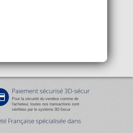
Paiement sécurisé 3D-sécur
Pour la sécurité du vendeur comme de
l'acheteur, toutes nos transactions sont
vérifiées par le système 3D-Secur
été Française spécialisée dans