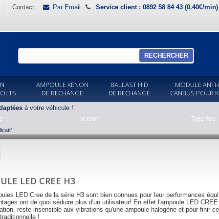
Contact :
Par Email
Service client : 0892 58 84 43 (0.40€/min
RECHERCHER
ON
AMPOULE XENON
BALLAST HID
MODULE ANTI-
VOLTS
DE RECHANGE
DE RECHANGE
CANBUS POUR K
daptées
à votre véhicule !
e
Version
Type Feu
catif
ULE LED CREE H3
ules LED Cree de la série H3 sont bien connues pour leur performances équi
tages ont de quoi séduire plus d'un utilisateur! En effet l'ampoule LED CREE 
sation, reste insensible aux vibrations qu'une ampoule halogène et pour finir ce
raditionnelle !