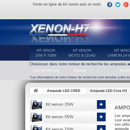
Vente en ligne de kit xenon auto et moto
KIT XENON
KIT XENON
KIT XEN
35W À 100W
MOTO & QUAD
CAMION 24 
Choisissez dans notre moteur de recherche les ampoules
a
Type de véhicule
Marque
Modèl
*Les informations de notre moteur de recherche sont données à titre indi
Ampoule LED CREE
Ampoule LED Cree H3
Kit xenon 35W
AMPO
Les ampo
Kit xenon 55W
Leur avan
son utili
Kit xenon 75W
ampoule t