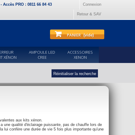
) - Accès PRO : 0811 66 84 43
Connexion
Retour & SAV
PANIER
(vide)
ERREUR
AMPOULE LED
ACCESSOIRES
IT XÉNON
CREE
XENON
Réinitialiser la recherche
valentes aux kits xénon.
a une qualité d'éclairage puissante, pas de chauffe lors de
la lui confère une durée de vie 5 fois plus importante qu'une