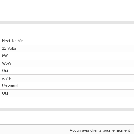
Next-Tech®
12 Volts
6W
W5W
Oui
A vie
Universel
Oui
Aucun avis clients pour le moment