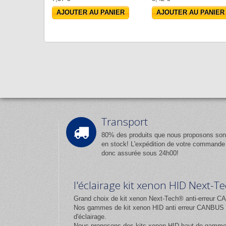
AJOUTER AU PANIER
AJOUTER AU PANIER
Transport
80% des produits que nous proposons son
en stock! L'expédition de votre commande
donc assurée sous 24h00!
l'éclairage kit xenon HID Next-
Grand choix de kit xenon Next-Tech® anti-erreur CA
Nos gammes de kit xenon HID anti erreur CANBUS et
d'éclairage.
Nous proposons des kits xenon HID haut de gamm