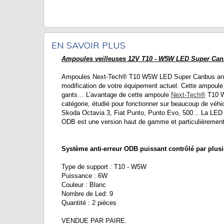
EN SAVOIR PLUS
Ampoules veilleuses 12V T10 - W5W LED Super Can
Ampoules Next-Tech® T10 W5W LED Super Canbus anti e
modification de votre équipement actuel. Cette ampoule l
gants… L’avantage de cette ampoule
Next-Tech®
T10 W5
catégorie, étudié pour fonctionner sur beaucoup de véh
Skoda Octavia 3, Fiat Punto, Punto Evo, 500... La LED
ODB est une version haut de gamme et particulièrement
Système anti-erreur ODB puissant contrôlé par pl
Type de support : T10 - W5W
Puissance : 6W
Couleur : Blanc
Nombre de Led: 9
Quantité : 2 pièces
VENDUE PAR PAIRE.