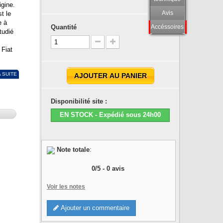
gine.
Avis
t le
e à
Quantité
Accéssoires
tudié
 Fiat
A SUITE
AJOUTER AU PANIER
Disponibilité site :
EN STOCK - Expédié sous 24h00
Note totale
:
0
/
5
-
0
avis
Voir les notes
Ajouter un commentaire