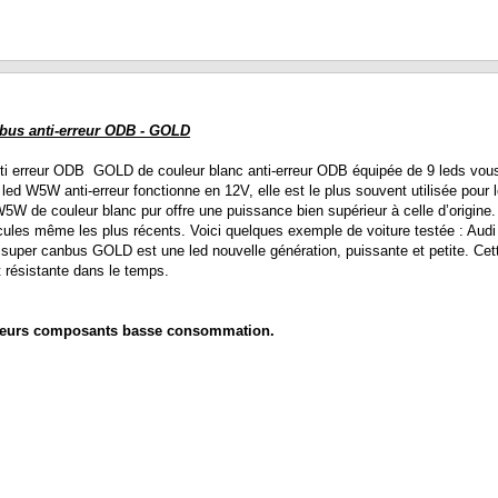
bus anti-erreur ODB - GOLD
rreur ODB GOLD de couleur blanc anti-erreur ODB équipée de 9 leds vous p
ed W5W anti-erreur fonctionne en 12V, elle est le plus souvent utilisée pour le
W de couleur blanc pur offre une puissance bien supérieur à celle d’origin
icules même les plus récents. Voici quelques exemple de voiture testée : Aud
 super canbus GOLD est une led nouvelle génération, puissante et petite. 
 résistante dans le temps.
usieurs composants basse consommation.