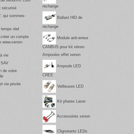
 de xenon-h7.com
rechange
 sécurisé
, qui sommes-
Ballast HID de
rechange
 temps réel
 créer un compte
Module anti-erreur
te www.xenon-
CANBUS pour kit xénon
Ampoules effet xenon
à vie
& SAV
Ampoule LED
n de votre
CREE
de
t vie privée
Veilleuses LED
Kit phares Laser
Accessoires xenon
Clignotants LEDs