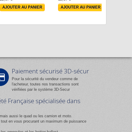
AJOUTER AU PANIER
AJOUTER AU PANIER
AJOUT
Paiement sécurisé 3D-sécur
Pour la sécurité du vendeur comme de
l'acheteur, toutes nos transactions sont
vérifiées par le système 3D-Secur
été Française spécialisée dans
mais aussi le quad ou les camion et moto.
ix tout en vous procurant un maximum de puissance
es ampoules et les boitier ballast.