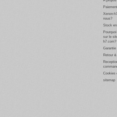
A propos
Paiement
Xenon-h7
nous?
Stock en
Pourquoi
sur le si
h7.com?
Garantie 
Retour 
Receptio
comman
Cookies e
sitemap