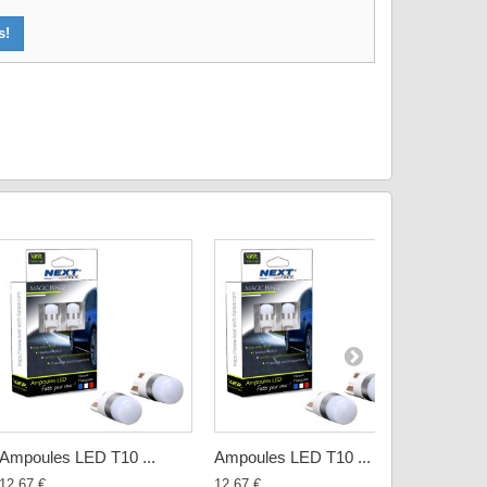
s!
Ampoules LED T10 ...
Ampoules LED T10 ...
LED W5
12,67 €
12,67 €
10,97 €