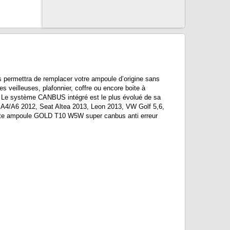
ermettra de remplacer votre ampoule d’origine sans
s veilleuses, plafonnier, coffre ou encore boite à
e. Le système CANBUS intégré est le plus évolué de sa
i A4/A6 2012, Seat Altea 2013, Leon 2013, VW Golf 5,6,
Cette ampoule GOLD T10 W5W super canbus anti erreur