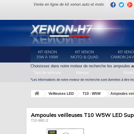
Vente en ligne de kit xenon auto et moto
KIT XENON
KIT XENON
KIT XEN
35W À 100W
MOTO & QUAD
CAMION 24 
Choisissez dans notre moteur de recherche les ampoules
a
Type de véhicule
Marque
Modèl
*Les informations de notre moteur de recherche sont données à titre indi
Veilleuses LED
T10 - W5W
Ampoules vei
Ampoules veilleuses T10 W5W LED Supe
T10-980 /2