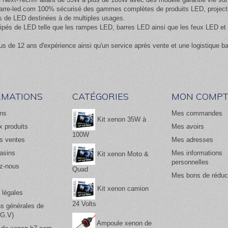
rre-led.com
100% sécurisé des gammes complètes de produits LED, projecteur
 de LED destinées à de multiples usages.
équipés de LED telle que les rampes LED, barres LED ainsi que les feux LED
us de 12 ans d'expérience ainsi qu'un service après vente et une logistique b
RMATIONS
CATÉGORIES
MON COMPT
ns
Mes commandes
Kit xenon 35W à
 produits
Mes avoirs
100W
es ventes
Mes adresses
asins
Mes informations
Kit xenon Moto &
personnelles
z-nous
Quad
Mes bons de réduc
Kit xenon camion
 légales
24 Volts
ns générales de
.G.V)
Ampoule xenon de