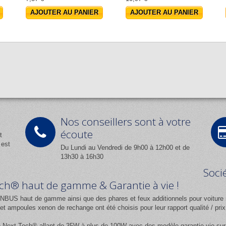
AJOUTER AU PANIER
AJOUTER AU PANIER
Nos conseillers sont à votre
écoute
t
 est
Du Lundi au Vendredi de 9h00 à 12h00 et de
13h30 à 16h30
Soci
Tech® haut de gamme & Garantie à vie !
NBUS haut de gamme ainsi que des phares et feux additionnels pour voiture 
 ampoules xenon de rechange ont été choisis pour leur rapport qualité / pr
e
Next-Tech®
allant de 35W à plus de 100W avec des modèle garantie vie sur l