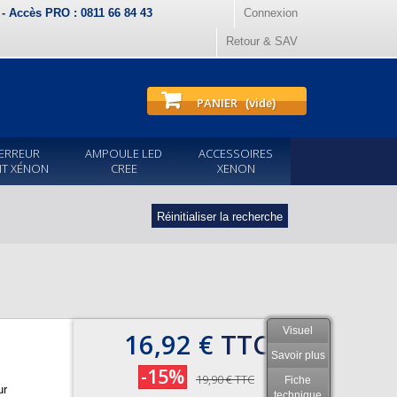
) - Accès PRO : 0811 66 84 43
Connexion
Retour & SAV
PANIER
(vide)
ERREUR
AMPOULE LED
ACCESSOIRES
IT XÉNON
CREE
XENON
Réinitialiser la recherche
Visuel
16,92 €
TTC
Savoir plus
-15%
19,90 €
TTC
Fiche
ur
technique