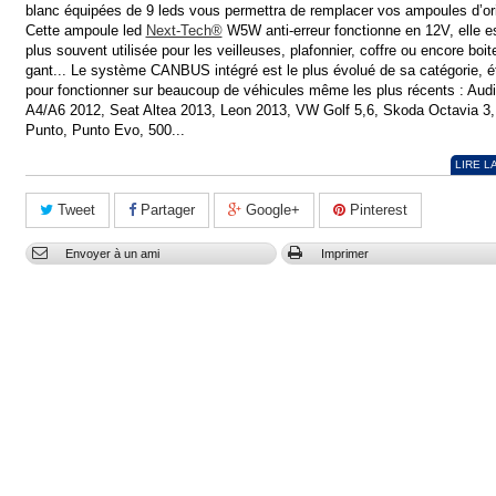
blanc équipées de 9 leds vous permettra de remplacer vos ampoules d’ori
Cette ampoule led
Next-Tech®
W5W anti-erreur fonctionne en 12V, elle es
plus souvent utilisée pour les veilleuses, plafonnier, coffre ou encore boit
gant... Le système CANBUS intégré est le plus évolué de sa catégorie, é
pour fonctionner sur beaucoup de véhicules même les plus récents : Audi
A4/A6 2012, Seat Altea 2013, Leon 2013, VW Golf 5,6, Skoda Octavia 3,
Punto, Punto Evo, 500...
LIRE L
Tweet
Partager
Google+
Pinterest
Envoyer à un ami
Imprimer