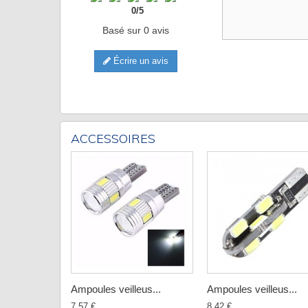
0
/
5
Basé sur
0
avis
Écrire un avis
ACCESSOIRES
Ampoules veilleus...
Ampoules veilleus...
7,57 €
8,42 €