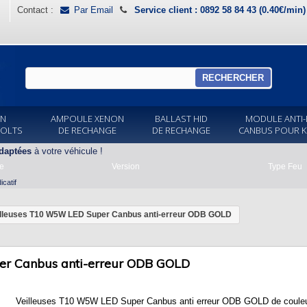
Contact :
Par Email
Service client : 0892 58 84 43 (0.40€/min
RECHERCHER
ON
AMPOULE XENON
BALLAST HID
MODULE ANTI-
VOLTS
DE RECHANGE
DE RECHANGE
CANBUS POUR K
daptées
à votre véhicule !
e
Version
Type Feu
catif
lleuses T10 W5W LED Super Canbus anti-erreur ODB GOLD
r Canbus anti-erreur ODB GOLD
Veilleuses T10 W5W LED Super Canbus anti erreur ODB GOLD de coule