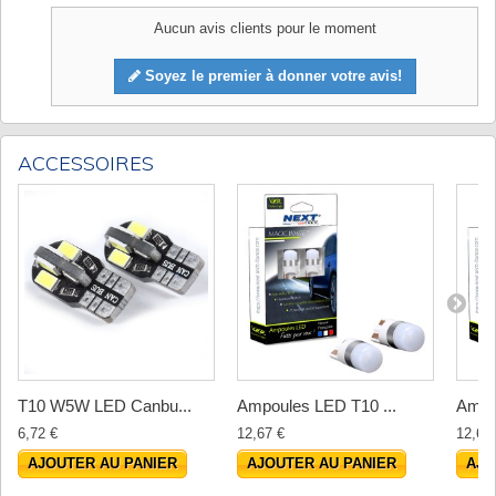
Aucun avis clients pour le moment
Soyez le premier à donner votre avis!
ACCESSOIRES
T10 W5W LED Canbu...
Ampoules LED T10 ...
Ampou
6,72 €
12,67 €
12,67
AJOUTER AU PANIER
AJOUTER AU PANIER
AJO