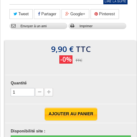
LIRE LA SUITE
Tweet
Partager
Google+
Pinterest
Envoyer à un ami
Imprimer
9,90 €
TTC
-0%
TTC
Quantité
AJOUTER AU PANIER
Disponibilité site :