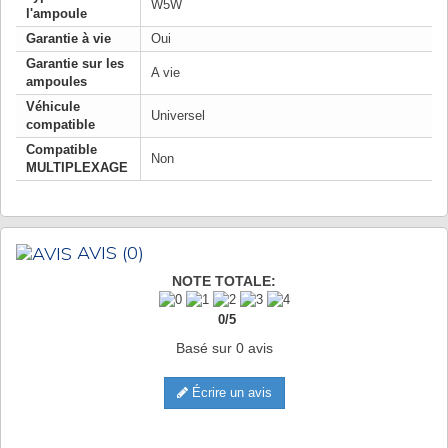
W5W
l'ampoule
Garantie à vie
Oui
Garantie sur les
A vie
ampoules
Véhicule
Universel
compatible
Compatible
Non
MULTIPLEXAGE
AVIS
(0)
NOTE TOTALE:
0
/
5
Basé sur
0
avis
Écrire un avis