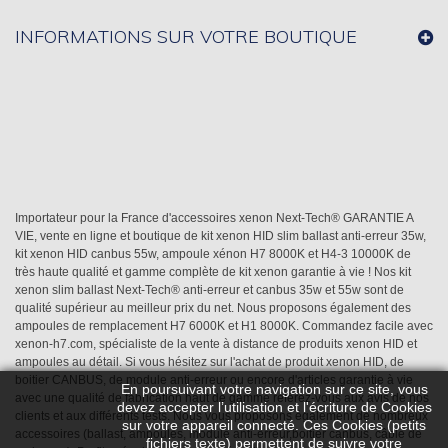
INFORMATIONS SUR VOTRE BOUTIQUE
Importateur pour la France d'accessoires xenon Next-Tech® GARANTIE A
VIE, vente en ligne et boutique de kit xenon HID slim ballast anti-erreur 35w,
kit xenon HID canbus 55w, ampoule xénon H7 8000K et H4-3 10000K de
très haute qualité et gamme complète de kit xenon garantie à vie ! Nos kit
xenon slim ballast Next-Tech® anti-erreur et canbus 35w et 55w sont de
qualité supérieur au meilleur prix du net. Nous proposons également des
ampoules de remplacement H7 6000K et H1 8000K. Commandez facile avec
xenon-h7.com, spécialiste de la vente à distance de produits xenon HID et
ampoules au détail. Si vous hésitez sur l'achat de produit xenon HID, de
boitier CANBUS, de module anti-erreur ou encore d'articles garantie à vie
En poursuivant votre navigation sur ce site, vous
avec une qualité de fabrication haut de gamme référez-vous aux avis de nos
devez accepter l’utilisation et l'écriture de Cookies
clients et aux différents tests. Nous vous proposons également de nombreux
sur votre appareil connecté. Ces Cookies (petits
accessoires (ballast, ampoules, module anti-erreur,boitier canbus, câble de
fichiers texte) permettent de suivre votre