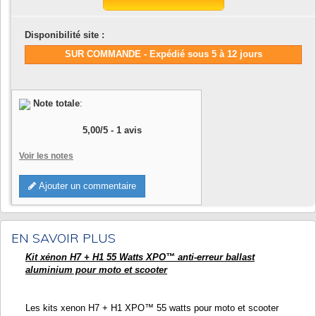
Disponibilité site :
SUR COMMANDE - Expédié sous 5 à 12 jours
Note totale
:
5,00
/
5
-
1
avis
Voir les notes
Ajouter un commentaire
EN SAVOIR PLUS
Kit xénon H7 + H1 55 Watts XPO
™
anti-erreur ballast
aluminium pour moto et scooter
Les kits xenon H7 + H1 XPO
™
55 watts pour moto et scooter