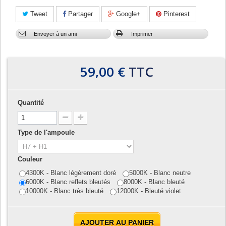
Tweet
Partager
Google+
Pinterest
Envoyer à un ami
Imprimer
59,00 €
TTC
Quantité
Type de l'ampoule
Couleur
4300K - Blanc légèrement doré
5000K - Blanc neutre
6000K - Blanc reflets bleutés
8000K - Blanc bleuté
10000K - Blanc très bleuté
12000K - Bleuté violet
AJOUTER AU PANIER