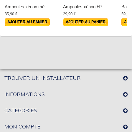
Ampoules xénon mé...
Ampoules xénon H7...
Ballas
35,90 €
29,90 €
59,90
AJOUTER AU PANIER
AJOUTER AU PANIER
AJO
TROUVER UN INSTALLATEUR
INFORMATIONS
CATÉGORIES
MON COMPTE