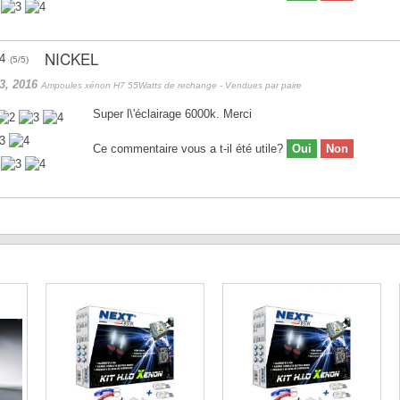
NICKEL
(
5
/
5
)
3, 2016
Ampoules xénon H7 55Watts de rechange - Vendues par paire
Super l\'éclairage 6000k. Merci
Ce commentaire vous a t-il été utile?
Oui
Non