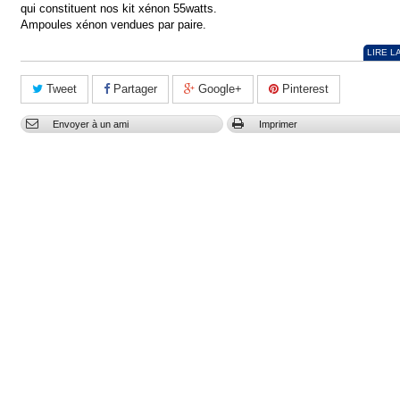
qui constituent nos kit xénon 55watts.
Ampoules xénon vendues par paire.
LIRE L
Tweet
Partager
Google+
Pinterest
Envoyer à un ami
Imprimer