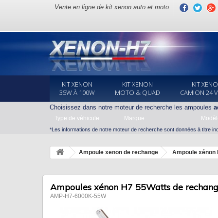
Vente en ligne de kit xenon auto et moto
KIT XENON
KIT XENON
KIT XEN
35W À 100W
MOTO & QUAD
CAMION 24 
Choisissez dans notre moteur de recherche les ampoules
a
Type de véhicule
Marque
Modèl
*Les informations de notre moteur de recherche sont données à titre indi
Ampoule xenon de rechange
Ampoule xénon
Ampoules xénon H7 55Watts de rechange
AMP-H7-6000K-55W