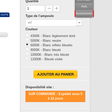
Quantité
Avis
Accéssoires
A SUITE
Type de l'ampoule
H7
Couleur
4300K - Blanc légèrement doré
5000K - Blanc neutre
6000K - Blanc reflets bleutés
8000K - Blanc bleuté
10000K - Blanc très bleuté
12000K - Bleuté violet
AJOUTER AU PANIER
Disponibilité site :
SUR COMMANDE - Expédié sous 5
à 12 jours