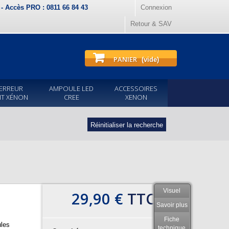
) - Accès PRO : 0811 66 84 43
Connexion
Retour & SAV
PANIER
(vide)
ERREUR
AMPOULE LED
ACCESSOIRES
IT XÉNON
CREE
XENON
Réinitialiser la recherche
Visuel
29,90 €
TTC
Savoir plus
Fiche
les
technique