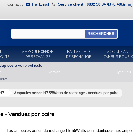
Contact :
Par Email
Service client : 0892 58 84 43 (0.40€/min
RECHERCHER
ON
AMPOULE XENON
BALLAST HID
MODULE ANTI-
VOLTS
DE RECHANGE
DE RECHANGE
CANBUS POUR K
daptées
à votre véhicule !
e
Version
Type Feu
catif
 H7
Ampoules xénon H7 55Watts de rechange - Vendues par paire
 - Vendues par paire
Les ampoules xénon de rechange H7 55Watts sont identiques aux ampou