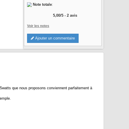
Note totale
:
5,00
/
5
-
2
avis
Voir les notes
Ajouter un commentaire
5watts que nous proposons conviennent parfaitement à
xemple.