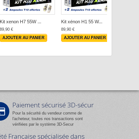
Kit xenon H7 55W ...
Kit xénon H1 55 W...
Kit xén
89,90 €
89,90 €
89,90 €
AJOUTER AU PANIER
AJOUTER AU PANIER
AJOUT
Paiement sécurisé 3D-sécur
Pour la sécurité du vendeur comme de
l'acheteur, toutes nos transactions sont
vérifiées par le système 3D-Secur
été Française spécialisée dans