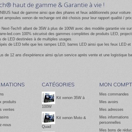
Tech® haut de gamme & Garantie à vie !
NBUS haut de gamme ainsi que des phares et feux additionnels pour voiture 
 ampoules xenon de rechange ont été choisis pour leur rapport qualité / pr
e
Next-Tech®
allant de 35W à plus de 100W avec des modèle garantie vie sur l
rre-led.com
100% sécurisé des gammes complètes de produits LED, projecteur
 de LED destinées à de multiples usages.
équipés de LED telle que les rampes LED, barres LED ainsi que les feux LED
us de 12 ans d'expérience ainsi qu'un service après vente et une logistique b
RMATIONS
CATÉGORIES
MON COMPT
ns
Mes commandes
Kit xenon 35W à
 produits
Mes avoirs
100W
es ventes
Mes adresses
asins
Mes informations
Kit xenon Moto &
personnelles
z-nous
Quad
Mes bons de réduc