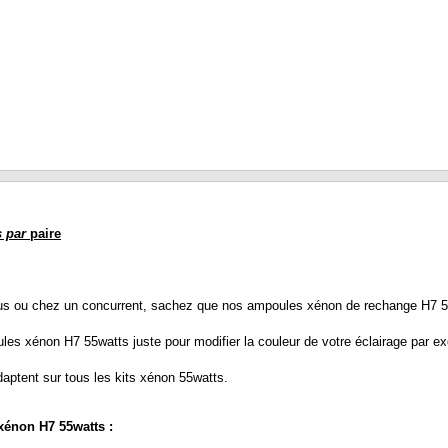
 par
paire
us ou chez un concurrent, sachez que nos ampoules xénon de rechange H7 5
 xénon H7 55watts juste pour modifier la couleur de votre éclairage par e
aptent sur tous les kits xénon 55watts.
xénon H7 55watts :