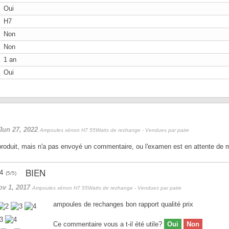
Oui
H7
Non
Non
1 an
Oui
Jun 27, 2022
Ampoules xénon H7 55Watts de rechange - Vendues par paire
 produit, mais n'a pas envoyé un commentaire, ou l'examen est en attente de 
BIEN
(
5
/
5
)
ov 1, 2017
Ampoules xénon H7 55Watts de rechange - Vendues par paire
ampoules de rechanges bon rapport qualité prix
Ce commentaire vous a t-il été utile?
Oui
Non