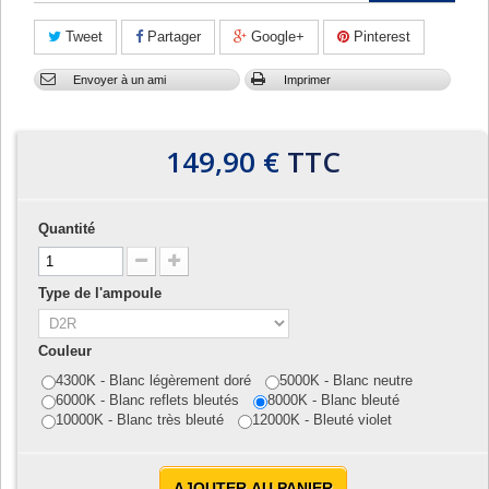
Tweet
Partager
Google+
Pinterest
Envoyer à un ami
Imprimer
149,90 €
TTC
Quantité
Type de l'ampoule
Couleur
4300K - Blanc légèrement doré
5000K - Blanc neutre
6000K - Blanc reflets bleutés
8000K - Blanc bleuté
10000K - Blanc très bleuté
12000K - Bleuté violet
AJOUTER AU PANIER