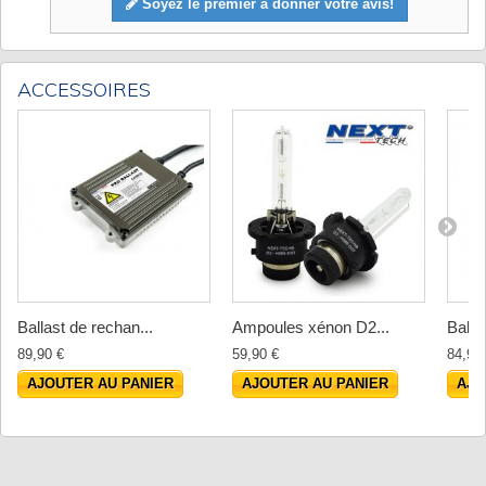
Soyez le premier à donner votre avis!
ACCESSOIRES
Ballast de rechan...
Ampoules xénon D2...
Balla
89,90 €
59,90 €
84,92
AJOUTER AU PANIER
AJOUTER AU PANIER
AJO