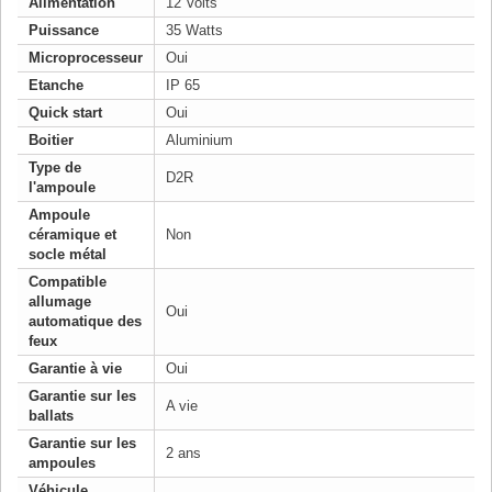
Alimentation
12 Volts
Puissance
35 Watts
Microprocesseur
Oui
Etanche
IP 65
Quick start
Oui
Boitier
Aluminium
Type de
D2R
l'ampoule
Ampoule
céramique et
Non
socle métal
Compatible
allumage
Oui
automatique des
feux
Garantie à vie
Oui
Garantie sur les
A vie
ballats
Garantie sur les
2 ans
ampoules
Véhicule