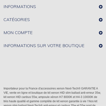
INFORMATIONS
CATÉGORIES
MON COMPTE
INFORMATIONS SUR VOTRE BOUTIQUE
Importateur pour la France d'accessoires xenon Next-Tech® GARANTIE A
VIE, vente en ligne et boutique de kit xenon HID slim ballast anti-erreur 35w,
kit xenon HID canbus 55w, ampoule xénon H7 8000K et H4-3 10000K de
très haute qualité et gamme complète de kit xenon garantie à vie ! Nos kit
xenon slim ballast Next-Tech® anti-erreur et canbus 35w et 55w sont de