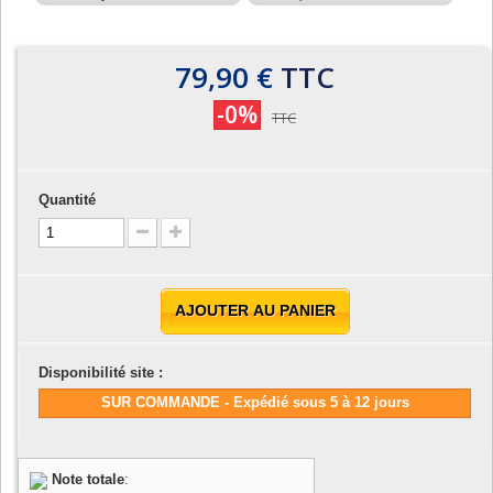
79,90 €
TTC
-0%
TTC
Quantité
AJOUTER AU PANIER
Disponibilité site :
SUR COMMANDE - Expédié sous 5 à 12 jours
Note totale
: