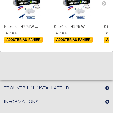
Kit xenon H7 75W ...
Kit xénon H1 75 W...
Kit x
149,90 €
149,90 €
149,9
AJOUTER AU PANIER
AJOUTER AU PANIER
AJO
TROUVER UN INSTALLATEUR
INFORMATIONS