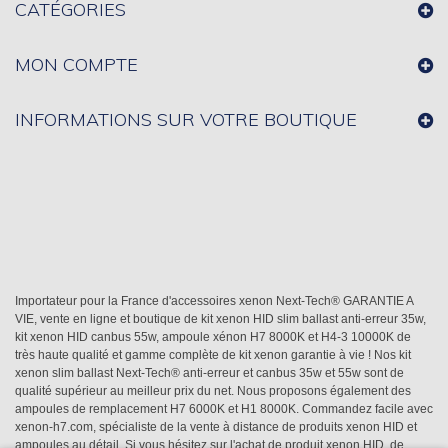
CATÉGORIES
MON COMPTE
INFORMATIONS SUR VOTRE BOUTIQUE
Importateur pour la France d'accessoires xenon Next-Tech® GARANTIE A
VIE, vente en ligne et boutique de kit xenon HID slim ballast anti-erreur 35w,
kit xenon HID canbus 55w, ampoule xénon H7 8000K et H4-3 10000K de
très haute qualité et gamme complète de kit xenon garantie à vie ! Nos kit
xenon slim ballast Next-Tech® anti-erreur et canbus 35w et 55w sont de
qualité supérieur au meilleur prix du net. Nous proposons également des
ampoules de remplacement H7 6000K et H1 8000K. Commandez facile avec
xenon-h7.com, spécialiste de la vente à distance de produits xenon HID et
ampoules au détail. Si vous hésitez sur l'achat de produit xenon HID, de