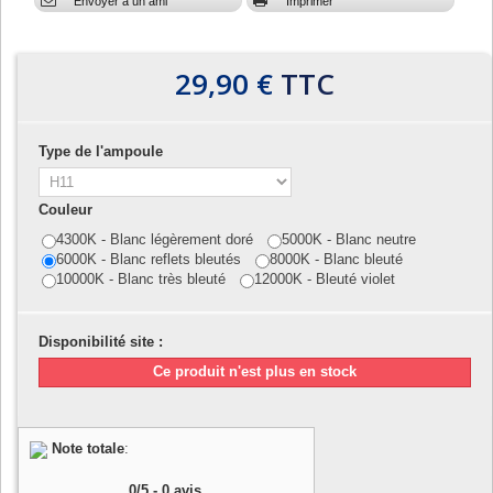
Envoyer à un ami
Imprimer
29,90 €
TTC
Type de l'ampoule
Couleur
4300K - Blanc légèrement doré
5000K - Blanc neutre
6000K - Blanc reflets bleutés
8000K - Blanc bleuté
10000K - Blanc très bleuté
12000K - Bleuté violet
Disponibilité site :
Ce produit n'est plus en stock
Note totale
:
0
/
5
-
0
avis