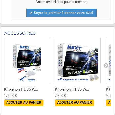
Aucun avis clients pour le moment
Soyez le premier à donner votre avis!
ACCESSOIRES
Kit xénon H1 35 W...
Kit xénon H1 35 W...
Kit x
179,90 €
79,90 €
99,90
AJOUTER AU PANIER
AJOUTER AU PANIER
AJO