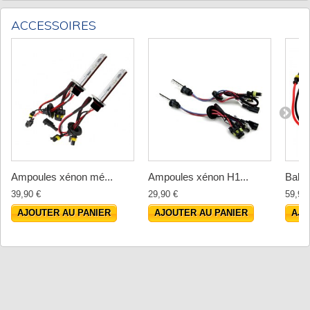
ACCESSOIRES
Ampoules xénon mé...
Ampoules xénon H1...
Ballas
39,90 €
29,90 €
59,90
AJOUTER AU PANIER
AJOUTER AU PANIER
AJO