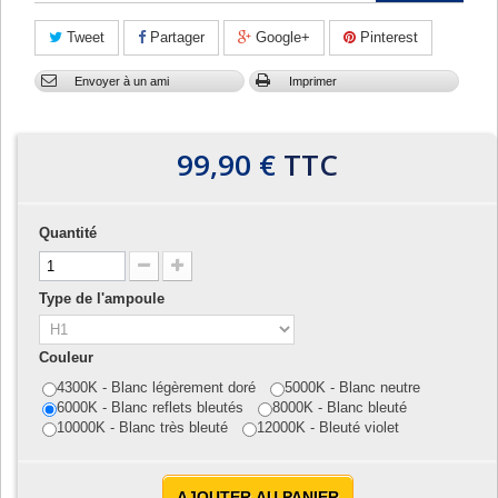
Tweet
Partager
Google+
Pinterest
Envoyer à un ami
Imprimer
99,90 €
TTC
Quantité
Type de l'ampoule
Couleur
4300K - Blanc légèrement doré
5000K - Blanc neutre
6000K - Blanc reflets bleutés
8000K - Blanc bleuté
10000K - Blanc très bleuté
12000K - Bleuté violet
AJOUTER AU PANIER