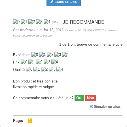
Écrire un avis
JE RECOMMANDE
(
5
/
5
)
Par
frederic I
sur
Jul 12, 2016
Kit xénon H1 35 Watts XPO™ anti-erreur
ballast aluminium pour voiture
1
de
1
ont trouvé ce commentaire utile
Expédition:
Prix:
Qualité:
Bon produit et très bon site.
livraison rapide et soigné.
Ce commentaire vous a t-il été utile?
Oui
Non
Signaler un abus
Page:
1