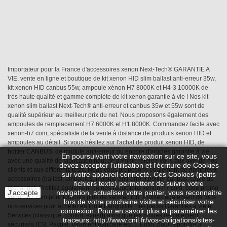
Importateur pour la France d'accessoires xenon Next-Tech® GARANTIE A
VIE, vente en ligne et boutique de kit xenon HID slim ballast anti-erreur 35w,
kit xenon HID canbus 55w, ampoule xénon H7 8000K et H4-3 10000K de
très haute qualité et gamme complète de kit xenon garantie à vie ! Nos kit
xenon slim ballast Next-Tech® anti-erreur et canbus 35w et 55w sont de
qualité supérieur au meilleur prix du net. Nous proposons également des
ampoules de remplacement H7 6000K et H1 8000K. Commandez facile avec
xenon-h7.com, spécialiste de la vente à distance de produits xenon HID et
ampoules au détail. Si vous hésitez sur l'achat de produit xenon HID, de
boitier CANBUS, de module anti-erreur ou encore d'articles garantie à vie
En poursuivant votre navigation sur ce site, vous
avec une qualité de fabrication haut de gamme référez-vous aux avis de nos
devez accepter l’utilisation et l'écriture de Cookies
clients et aux différents tests. Nous vous proposons également de nombreux
sur votre appareil connecté. Ces Cookies (petits
accessoires (ballast, ampoules, module anti-erreur,boitier canbus, câble de
fichiers texte) permettent de suivre votre
rechange). Profitez également de nos réductions xenon-h7.com, code promo
J'accepte
navigation, actualiser votre panier, vous reconnaitre
xenon-h7.com pour toujours plus de satisfaction. Profitez également de tous
lors de votre prochaine visite et sécuriser votre
nos services pour acheter en toute tranquillité : les packs Garanties à vie et
connexion. Pour en savoir plus et paramétrer les
Services (classique, confort, expert) ainsi que les modes de paiement
traceurs: http://www.cnil.fr/vos-obligations/sites-
sécurisés (CB, Paypal, Virement bancaire etc..). Enfin, pour répondre à