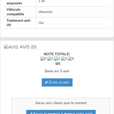
1 an
ampoules
Véhicule
Universel
compatible
Traitement anti-
Oui
UV
AVIS
(0)
NOTE TOTALE:
0
/
5
Basé sur
0
avis
Écrire un avis
Aucun avis clients pour le moment
Soyez le premier à donner votre avis!