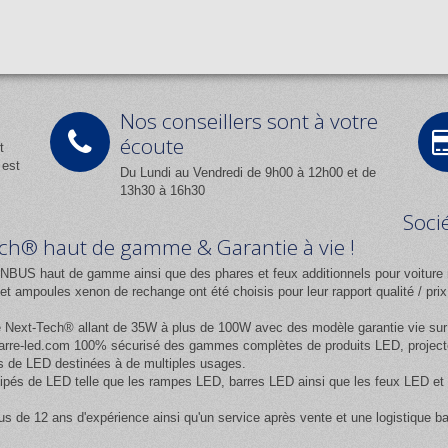
Nos conseillers sont à votre
écoute
t
 est
Du Lundi au Vendredi de 9h00 à 12h00 et de
13h30 à 16h30
Soci
Tech® haut de gamme & Garantie à vie !
NBUS haut de gamme ainsi que des phares et feux additionnels pour voiture 
 ampoules xenon de rechange ont été choisis pour leur rapport qualité / pr
e
Next-Tech®
allant de 35W à plus de 100W avec des modèle garantie vie sur l
rre-led.com
100% sécurisé des gammes complètes de produits LED, projecteur
 de LED destinées à de multiples usages.
équipés de LED telle que les rampes LED, barres LED ainsi que les feux LED
us de 12 ans d'expérience ainsi qu'un service après vente et une logistique b