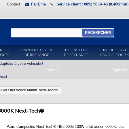
Contact :
Par Email
Service client : 0892 58 84 43 (0.40€/min
RECHERCHER
ON
AMPOULE XENON
BALLAST HID
MODULE ANTI-
VOLTS
DE RECHANGE
DE RECHANGE
CANBUS POUR K
daptées
à votre véhicule !
e
Version
Type Feu
catif
00W effet xenon 6000K Next-Tech®
6000K Next-Tech®
Paire d'ampoules Next-Tech
®
HB3 9005 100W effet xenon 6000K. Les