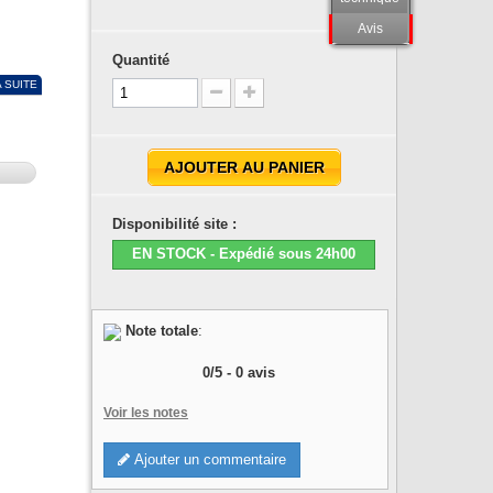
Avis
Quantité
A SUITE
AJOUTER AU PANIER
Disponibilité site :
EN STOCK - Expédié sous 24h00
Note totale
:
0
/
5
-
0
avis
Voir les notes
Ajouter un commentaire