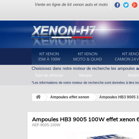
Vente en ligne de kit xenon auto et moto
KIT XENON
KIT XENON
KIT XEN
35W À 100W
MOTO & QUAD
CAMION 24 
Choisissez dans notre moteur de recherche les ampoules
a
Type de véhicule
Marque
Modèl
*Les informations de notre moteur de recherche sont données à titre indi
Ampoules effet xenon
Ampoules HB3 9005 1
Ampoules HB3 9005 100W effet xenon 
AEF-9005-100W