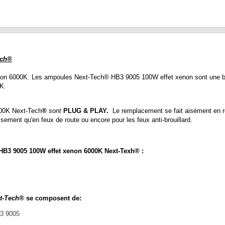
ech®
n 6000K. Les ampoules Next-Tech® HB3 9005 100W effet xenon sont une bonn
K.
00K Next-Tech
®
sont
PLUG & PLAY.
Le remplacement se fait aisément en 
ement qu'en feux de route ou encore pour les feux anti-brouillard.
 HB3 9005 100W effet xenon 6000K Next-Texh® :
xt-Tech®
se composent de:
B3 9005