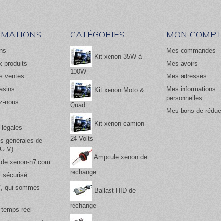
RMATIONS
CATÉGORIES
MON COMPT
ns
Mes commandes
Kit xenon 35W à
 produits
Mes avoirs
100W
es ventes
Mes adresses
asins
Mes informations
Kit xenon Moto &
personnelles
z-nous
Quad
Mes bons de réduc
Kit xenon camion
 légales
24 Volts
ns générales de
.G.V)
Ampoule xenon de
 de xenon-h7.com
rechange
 sécurisé
, qui sommes-
Ballast HID de
rechange
 temps réel