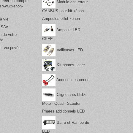
 créer un compte
Module anti-erreur
te www.xenon-
CANBUS pour kit xénon
Ampoules effet xenon
à vie
& SAV
Ampoule LED
n de votre
CREE
de
t vie privée
Veilleuses LED
Kit phares Laser
Accessoires xenon
Clignotants LEDs
Moto - Quad - Scooter
Phares additionnels LED
Barre et Rampe de
LED