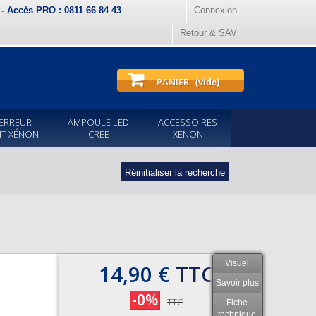
) - Accès PRO : 0811 66 84 43
Connexion
Retour & SAV
PANIER
(vide)
ERREUR
AMPOULE LED
ACCESSOIRES
IT XÉNON
CREE
XENON
Réinitialiser la recherche
Visuel
14,90 €
TTC
Savoir plus
-0%
TTC
Fiche
technique