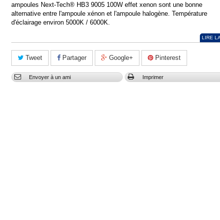
ampoules Next-Tech
®
HB3 9005 100W effet xenon sont une bonne
alternative entre l'ampoule xénon et l'ampoule halogène. Température
d'éclairage environ 5000K / 6000K.
LIRE L
Tweet
Partager
Google+
Pinterest
Envoyer à un ami
Imprimer