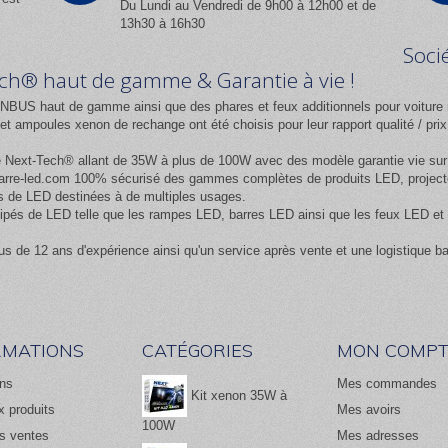
Du Lundi au Vendredi de 9h00 à 12h00 et de
13h30 à 16h30
Soci
Tech® haut de gamme & Garantie à vie !
NBUS haut de gamme ainsi que des phares et feux additionnels pour voiture 
 ampoules xenon de rechange ont été choisis pour leur rapport qualité / pr
e
Next-Tech®
allant de 35W à plus de 100W avec des modèle garantie vie sur l
rre-led.com
100% sécurisé des gammes complètes de produits LED, projecteur
 de LED destinées à de multiples usages.
équipés de LED telle que les rampes LED, barres LED ainsi que les feux LED
us de 12 ans d'expérience ainsi qu'un service après vente et une logistique b
RMATIONS
CATÉGORIES
MON COMPT
ns
Mes commandes
Kit xenon 35W à
 produits
Mes avoirs
100W
es ventes
Mes adresses