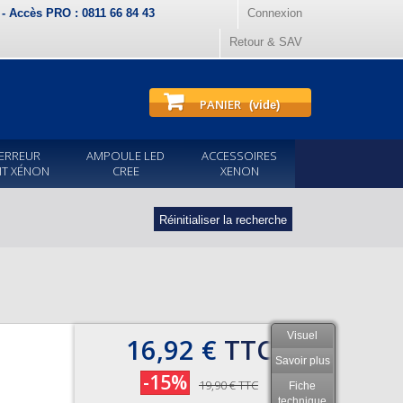
) - Accès PRO : 0811 66 84 43
Connexion
Retour & SAV
PANIER
(vide)
ERREUR
AMPOULE LED
ACCESSOIRES
IT XÉNON
CREE
XENON
Réinitialiser la recherche
Visuel
16,92 €
TTC
Savoir plus
-15%
19,90 €
TTC
Fiche
technique