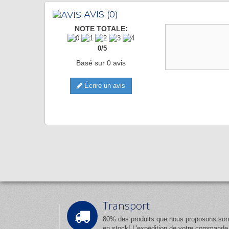
AVIS
(0)
NOTE TOTALE:
0
/
5
Basé sur
0
avis
Écrire un avis
Transport
80% des produits que nous proposons son
en stock! L'expédition de votre commande