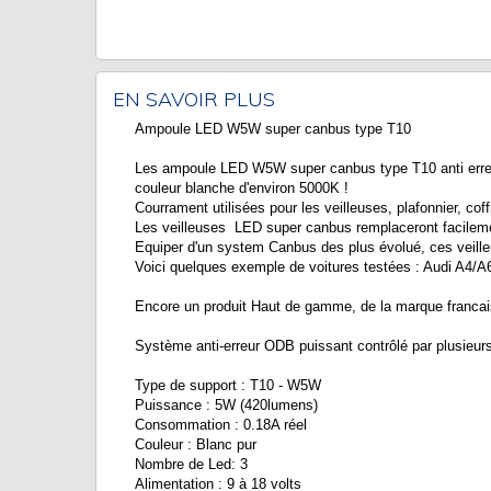
EN SAVOIR PLUS
Ampoule LED W5W super canbus type T10
Les ampoule LED W5W super canbus type T10 anti erre
couleur blanche d'environ 5000K !
Courrament utilisées pour les veilleuses, plafonnier, 
Les veilleuses LED super canbus remplaceront facilem
Equiper d'un system Canbus des plus évolué, ces veilleus
Voici quelques exemple de voitures testées : Audi A4/A
Encore un produit Haut de gamme, de la marque franca
Système anti-erreur ODB puissant contrôlé par plusi
Type de support : T10 - W5W
Puissance : 5W (420lumens)
Consommation : 0.18A réel
Couleur : Blanc pur
Nombre de Led: 3
Alimentation : 9 à 18 volts