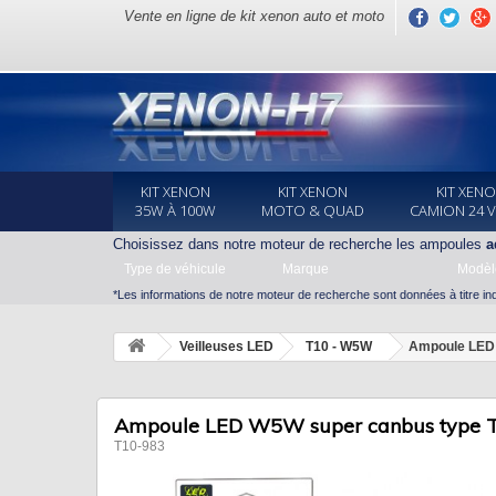
Vente en ligne de kit xenon auto et moto
KIT XENON
KIT XENON
KIT XEN
35W À 100W
MOTO & QUAD
CAMION 24 
Choisissez dans notre moteur de recherche les ampoules
a
Type de véhicule
Marque
Modèl
*Les informations de notre moteur de recherche sont données à titre indi
Veilleuses LED
T10 - W5W
Ampoule LED 
Ampoule LED W5W super canbus type 
T10-983