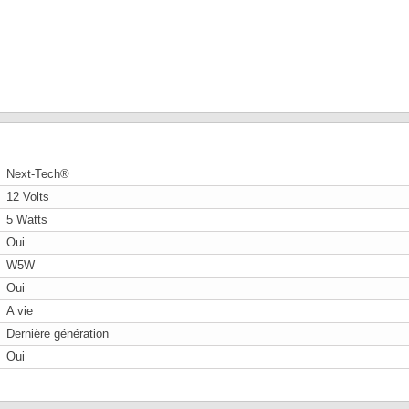
Next-Tech®
12 Volts
5 Watts
Oui
W5W
Oui
A vie
Dernière génération
Oui