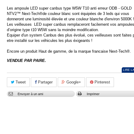
Les ampoule LED super canbus type W5W T10 anti erreur ODB - GOLD
NTV2™ Next-Tech®de couleur blanc sont équipées de 3 leds qui vous
donneront une luminosité élevée et une couleur blanche d'environ 5000K 
Les veilleuses LED super canbus remplaceront facilement vos ampoule
d’origine type t10 W5W sans la moindre modification.
Equiper d'un system Canbus des plus évolué, ces veilleuses sont faites 
etre installé sur les véhicules les plus éxigeants !
Encore un produit Haut de gamme, de la marque francaise Next-Tech®.
VENDUE PAR PAIRE.
LIRE L
Tweet
Partager
Google+
Pinterest
Envoyer à un ami
Imprimer