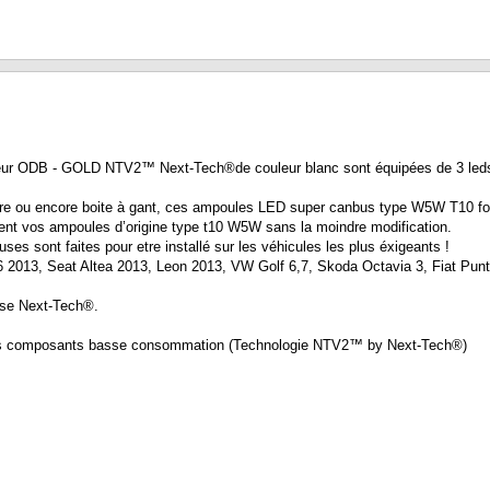
ur ODB - GOLD NTV2™ Next-Tech®de couleur blanc sont équipées de 3 leds q
coffre ou encore boite à gant, ces ampoules LED super canbus type W5W T10 f
ent vos ampoules d’origine type t10 W5W sans la moindre modification.
es sont faites pour etre installé sur les véhicules les plus éxigeants !
6 2013, Seat Altea 2013, Leon 2013, VW Golf 6,7, Skoda Octavia 3, Fiat Punt
ise Next-Tech®.
eurs composants basse consommation (Technologie NTV2™ by Next-Tech®)