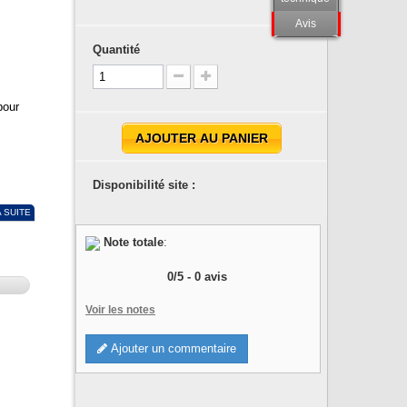
Avis
Quantité
!
s
pour
AJOUTER AU PANIER
Disponibilité site :
A SUITE
Note totale
:
0
/
5
-
0
avis
Voir les notes
Ajouter un commentaire