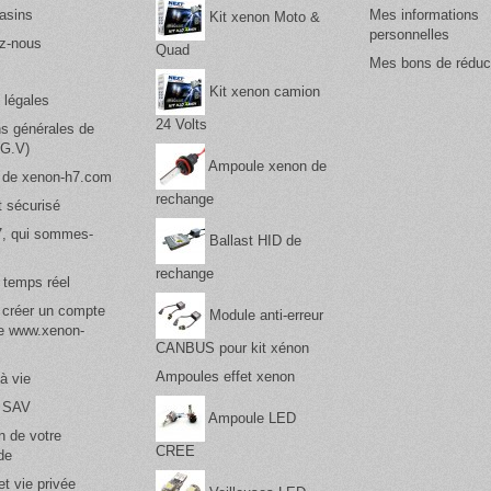
asins
Mes informations
Kit xenon Moto &
personnelles
z-nous
Quad
Mes bons de réduc
Kit xenon camion
 légales
24 Volts
ns générales de
.G.V)
Ampoule xenon de
 de xenon-h7.com
rechange
 sécurisé
, qui sommes-
Ballast HID de
rechange
 temps réel
 créer un compte
Module anti-erreur
te www.xenon-
CANBUS pour kit xénon
Ampoules effet xenon
à vie
& SAV
Ampoule LED
n de votre
CREE
de
t vie privée