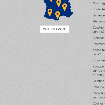
Nos mag
Contacte
Livraison
Mentions
Conditio
VOIR LA CARTE
vente (C
A propos
Paiement
Xenon-h7
nous?
Stock en
Pourquoi
sur le si
h7.com?
Garantie 
Retour 
Receptio
comman
Cookies e