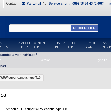
Contact :
Par Email
Service client : 0892 58 84 43 (0.40€/min
RECHERCHER
ON
AMPOULE XENON
BALLAST HID
MODULE ANTI-
VOLTS
DE RECHANGE
DE RECHANGE
CANBUS POUR K
daptées
à votre véhicule !
e
Version
Type Feu
catif
W5W super canbus type T10
T10
Ampoule LED super W5W canbus type T10