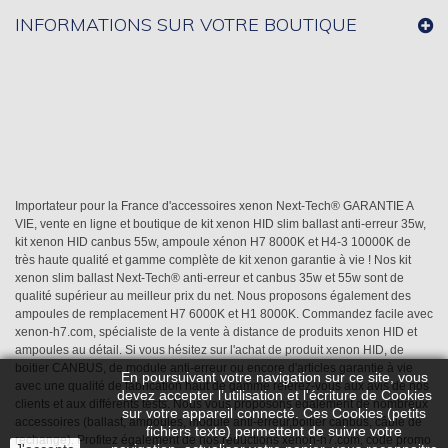
INFORMATIONS SUR VOTRE BOUTIQUE
Importateur pour la France d'accessoires xenon Next-Tech® GARANTIE A
VIE, vente en ligne et boutique de kit xenon HID slim ballast anti-erreur 35w,
kit xenon HID canbus 55w, ampoule xénon H7 8000K et H4-3 10000K de
très haute qualité et gamme complète de kit xenon garantie à vie ! Nos kit
xenon slim ballast Next-Tech® anti-erreur et canbus 35w et 55w sont de
qualité supérieur au meilleur prix du net. Nous proposons également des
ampoules de remplacement H7 6000K et H1 8000K. Commandez facile avec
xenon-h7.com, spécialiste de la vente à distance de produits xenon HID et
ampoules au détail. Si vous hésitez sur l'achat de produit xenon HID, de
boitier CANBUS, de module anti-erreur ou encore d'articles garantie à vie
En poursuivant votre navigation sur ce site, vous
avec une qualité de fabrication haut de gamme référez-vous aux avis de nos
devez accepter l’utilisation et l'écriture de Cookies
clients et aux différents tests. Nous vous proposons également de nombreux
sur votre appareil connecté. Ces Cookies (petits
accessoires (ballast, ampoules, module anti-erreur,boitier canbus, câble de
fichiers texte) permettent de suivre votre
rechange). Profitez également de nos réductions xenon-h7.com, code promo