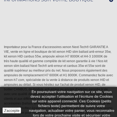
Importateur pour la France d'accessoires xenon Next-Tech® GARANTIE A
VIE, vente en ligne et boutique de kit xenon HID slim ballast anti-erreur 35w,
kit xenon HID canbus 55w, ampoule xénon H7 8000K et H4-3 10000K de
très haute qualité et gamme complète de kit xenon garantie à vie ! Nos kit
xenon slim ballast Next-Tech® anti-erreur et canbus 35w et 55w sont de
qualité supérieur au meilleur prix du net. Nous proposons également des
ampoules de remplacement H7 6000K et H1 8000K. Commandez facile avec
xenon-h7.com, spécialiste de la vente à distance de produits xenon HID et
ampoules au détail. Si vous hésitez sur l'achat de produit xenon HID, de
boitier CANBUS, de module anti-erreur ou encore d'articles garantie à vie
En poursuivant votre navigation sur ce site, vous
avec une qualité de fabrication haut de gamme référez-vous aux avis de nos
devez accepter l’utilisation et l'écriture de Cookies
clients et aux différents tests. Nous vous proposons également de nombreux
sur votre appareil connecté. Ces Cookies (petits
accessoires (ballast, ampoules, module anti-erreur,boitier canbus, câble de
fichiers texte) permettent de suivre votre
rechange). Profitez également de nos réductions xenon-h7.com, code promo
J'accepte
navigation, actualiser votre panier, vous reconnaitre
xenon-h7.com pour toujours plus de satisfaction. Profitez également de tous
lors de votre prochaine visite et sécuriser votre