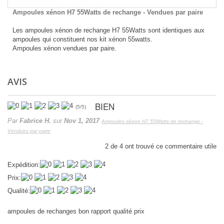
Ampoules xénon H7 55Watts de rechange - Vendues par paire
Les ampoules xénon de rechange H7 55Watts sont identiques aux
ampoules qui constituent nos kit xénon 55watts.
Ampoules xénon vendues par paire.
AVIS
BIEN
(
5
/
5
)
Par
Fabrice H.
sur
Nov 1, 2017
Ampoules xénon H7 55Watts de rechange -
Vendues par paire
2
de
4
ont trouvé ce commentaire utile
Expédition:
Prix:
Qualité:
ampoules de rechanges bon rapport qualité prix