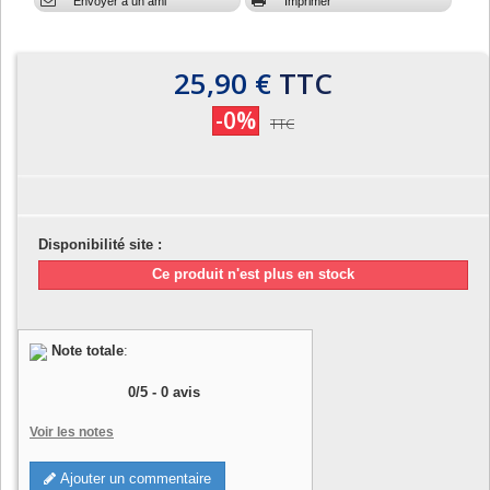
Envoyer à un ami
Imprimer
25,90 €
TTC
-0%
TTC
Disponibilité site :
Ce produit n'est plus en stock
Note totale
:
0
/
5
-
0
avis
Voir les notes
Ajouter un commentaire