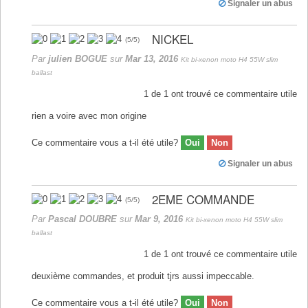
Signaler un abus
NICKEL
(
5
/
5
)
Par
julien BOGUE
sur
Mar 13, 2016
Kit bi-xenon moto H4 55W slim
ballast
1
de
1
ont trouvé ce commentaire utile
rien a voire avec mon origine
Ce commentaire vous a t-il été utile?
Oui
Non
Signaler un abus
2EME COMMANDE
(
5
/
5
)
Par
Pascal DOUBRE
sur
Mar 9, 2016
Kit bi-xenon moto H4 55W slim
ballast
1
de
1
ont trouvé ce commentaire utile
deuxième commandes, et produit tjrs aussi impeccable.
Ce commentaire vous a t-il été utile?
Oui
Non