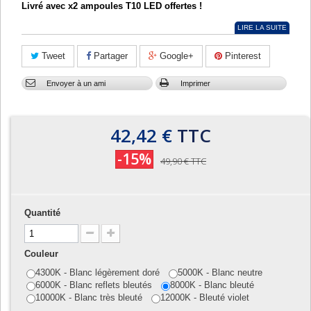
Livré avec x2 ampoules T10 LED offertes !
LIRE LA SUITE
Tweet
Partager
Google+
Pinterest
Envoyer à un ami
Imprimer
42,42 €
TTC
-15%
49,90 €
TTC
Quantité
Couleur
4300K - Blanc légèrement doré
5000K - Blanc neutre
6000K - Blanc reflets bleutés
8000K - Blanc bleuté
10000K - Blanc très bleuté
12000K - Bleuté violet