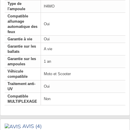
Type de
H4MO
l'ampoule
Compatible
allumage
Oui
automatique des
feux
Garantie à vie
Oui
Garantie sur les
A vie
ballats
Garantie sur les
1 an
ampoules
Véhicule
Moto et Scooter
compatible
Traitement anti-
Oui
UV
Compatible
Non
MULTIPLEXAGE
AVIS
(4)