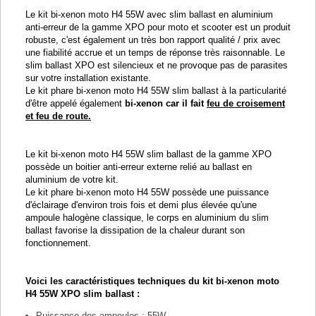
Le kit bi-xenon moto H4 55W avec slim ballast en aluminium
anti-erreur de la gamme XPO pour moto et scooter est un produit
robuste, c'est également un très bon rapport qualité / prix avec
une fiabilité accrue et un temps de réponse très raisonnable. Le
slim ballast XPO est silencieux et ne provoque pas de parasites
sur votre installation existante.
Le kit phare bi-xenon moto H4 55W slim ballast à la particularité
d'être appelé également
bi-xenon car il fait
feu de croisement
et feu de route.
Le kit bi-xenon moto H4 55W slim ballast de la gamme XPO
possède un boitier anti-erreur externe relié au ballast en
aluminium de votre kit.
Le kit phare bi-xenon moto H4 55W possède une puissance
d'éclairage d'environ trois fois et demi plus élevée qu'une
ampoule halogène classique, le corps en aluminium du slim
ballast favorise la dissipation de la chaleur durant son
fonctionnement.
Voici les caractéristiques techniques du kit bi-xenon moto
H4 55W XPO slim ballast :
Puissance des ampoules : 55W