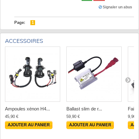
Signaler un abus
Page:
1
ACCESSOIRES
Ampoules xénon H4...
Ballast slim de r...
Faisc
45,90 €
59,90 €
9,90 €
AJOUTER AU PANIER
AJOUTER AU PANIER
AJO