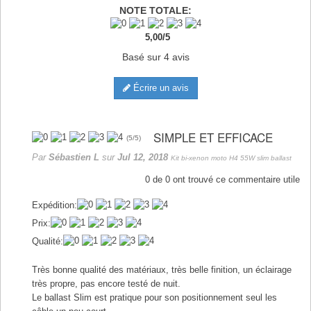
NOTE TOTALE:
5,00
/
5
Basé sur
4
avis
Écrire un avis
SIMPLE ET EFFICACE
(
5
/
5
)
Par
Sébastien L
sur
Jul 12, 2018
Kit bi-xenon moto H4 55W slim ballast
0
de
0
ont trouvé ce commentaire utile
Expédition:
Prix:
Qualité:
Très bonne qualité des matériaux, très belle finition, un éclairage
très propre, pas encore testé de nuit.
Le ballast Slim est pratique pour son positionnement seul les