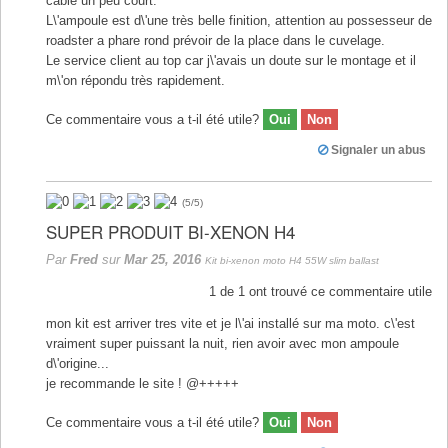
câble un peu court.
L\'ampoule est d\'une très belle finition, attention au possesseur de
roadster a phare rond prévoir de la place dans le cuvelage.
Le service client au top car j\'avais un doute sur le montage et il
m\'on répondu très rapidement.
Ce commentaire vous a t-il été utile?
Oui
Non
Signaler un abus
(
5
/
5
)
SUPER PRODUIT BI-XENON H4
Par
Fred
sur
Mar 25, 2016
Kit bi-xenon moto H4 55W slim ballast
1
de
1
ont trouvé ce commentaire utile
mon kit est arriver tres vite et je l\'ai installé sur ma moto. c\'est
vraiment super puissant la nuit, rien avoir avec mon ampoule
d\'origine...
je recommande le site ! @+++++
Ce commentaire vous a t-il été utile?
Oui
Non