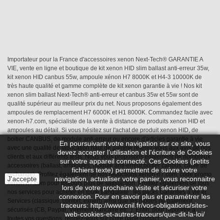
Importateur pour la France d'accessoires xenon Next-Tech® GARANTIE A
VIE, vente en ligne et boutique de kit xenon HID slim ballast anti-erreur 35w,
kit xenon HID canbus 55w, ampoule xénon H7 8000K et H4-3 10000K de
très haute qualité et gamme complète de kit xenon garantie à vie ! Nos kit
xenon slim ballast Next-Tech® anti-erreur et canbus 35w et 55w sont de
qualité supérieur au meilleur prix du net. Nous proposons également des
ampoules de remplacement H7 6000K et H1 8000K. Commandez facile avec
xenon-h7.com, spécialiste de la vente à distance de produits xenon HID et
ampoules au détail. Si vous hésitez sur l'achat de produit xenon HID, de
boitier CANBUS, de module anti-erreur ou encore d'articles garantie à vie
En poursuivant votre navigation sur ce site, vous
avec une qualité de fabrication haut de gamme référez-vous aux avis de nos
devez accepter l’utilisation et l'écriture de Cookies
clients et aux différents tests. Nous vous proposons également de nombreux
sur votre appareil connecté. Ces Cookies (petits
accessoires (ballast, ampoules, module anti-erreur,boitier canbus, câble de
fichiers texte) permettent de suivre votre
rechange). Profitez également de nos réductions xenon-h7.com, code promo
J'accepte
navigation, actualiser votre panier, vous reconnaitre
xenon-h7.com pour toujours plus de satisfaction. Profitez également de tous
lors de votre prochaine visite et sécuriser votre
nos services pour acheter en toute tranquillité : les packs Garanties à vie et
connexion. Pour en savoir plus et paramétrer les
Services (classique, confort, expert) ainsi que les modes de paiement
traceurs: http://www.cnil.fr/vos-obligations/sites-
sécurisés (CB, Paypal, Virement bancaire etc..). Enfin, pour répondre à
web-cookies-et-autres-traceurs/que-dit-la-loi/
toutes vos questions, rendez-vous sur notre page contact.