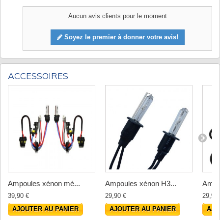
Aucun avis clients pour le moment
Soyez le premier à donner votre avis!
ACCESSOIRES
Ampoules xénon mé...
Ampoules xénon H3...
Ampo
39,90 €
29,90 €
29,90
AJOUTER AU PANIER
AJOUTER AU PANIER
AJO