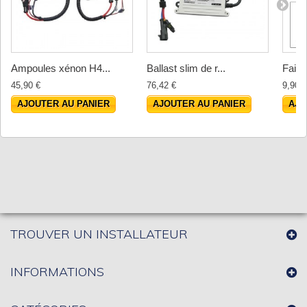
Ampoules xénon H4...
Ballast slim de r...
Faisc
45,90 €
76,42 €
9,90 €
AJOUTER AU PANIER
AJOUTER AU PANIER
AJO
TROUVER UN INSTALLATEUR
INFORMATIONS