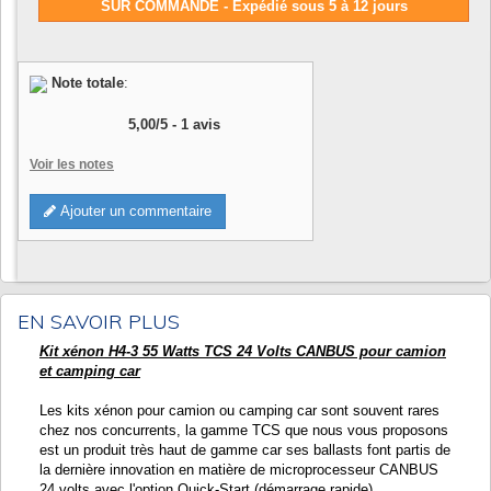
SUR COMMANDE - Expédié sous 5 à 12 jours
Note totale
:
5,00
/
5
-
1
avis
Voir les notes
Ajouter un commentaire
EN SAVOIR PLUS
Kit xénon H4-3 55 Watts TCS 24 Volts CANBUS pour camion
et camping car
Les kits xénon pour camion ou camping car sont souvent rares
chez nos concurrents, la gamme TCS que nous vous proposons
est un produit très haut de gamme car ses ballasts font partis de
la dernière innovation en matière de microprocesseur CANBUS
24 volts avec l'option Quick-Start (démarrage rapide)