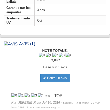
ballats
Garantie sur les
3 ans
ampoules
Traitement anti-
Oui
UV
AVIS
(1)
NOTE TOTALE:
5,00
/
5
Basé sur
1
avis
Écrire un avis
TOP
(
5
/
5
)
Par
JEREMIE R
sur
Jul 10, 2016
Kit xénon H4-3 55 Watts TCS™ 24
Volts CANBUS pour camion et camping car