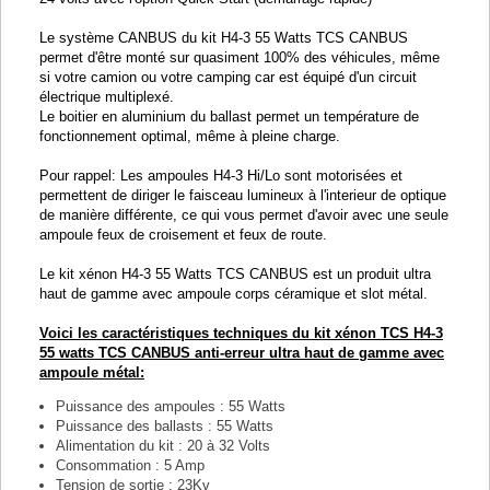
Le système CANBUS du kit H4-3 55 Watts TCS CANBUS
permet d'être monté sur quasiment 100% des véhicules, même
si votre camion ou votre camping car est équipé d'un circuit
électrique multiplexé.
Le boitier en aluminium du ballast permet un température de
fonctionnement optimal, même à pleine charge.
Pour rappel: Les ampoules H4-3 Hi/Lo sont motorisées et
permettent de diriger le faisceau lumineux à l'interieur de optique
de manière différente, ce qui vous permet d'avoir avec une seule
ampoule feux de croisement et feux de route.
Le kit xénon H4-3 55 Watts TCS CANBUS est un produit ultra
haut de gamme avec ampoule corps céramique et slot métal.
Voici les caractéristiques techniques du kit xénon TCS H4-3
55 watts TCS CANBUS anti-erreur ultra haut de gamme avec
ampoule métal:
Puissance des ampoules : 55 Watts
Puissance des ballasts : 55 Watts
Alimentation du kit : 20 à 32 Volts
Consommation : 5 Amp
Tension de sortie : 23Kv