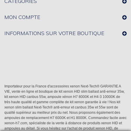
CATÉGORIES
MON COMPTE
INFORMATIONS SUR VOTRE BOUTIQUE
Importateur pour la France d'accessoires xenon Next-Tech® GARANTIE A
VIE, vente en ligne et boutique de kit xenon HID slim ballast anti-erreur 35w,
kit xenon HID canbus 55w, ampoule xénon H7 8000K et H4-3 10000K de
très haute qualité et gamme complète de kit xenon garantie à vie ! Nos kit
xenon slim ballast Next-Tech® anti-erreur et canbus 35w et 55w sont de
qualité supérieur au meilleur prix du net. Nous proposons également des
ampoules de remplacement H7 6000K et H1 8000K. Commandez facile avec
xenon-h7.com, spécialiste de la vente à distance de produits xenon HID et
ampoules au détail. Si vous hésitez sur l'achat de produit xenon HID, de