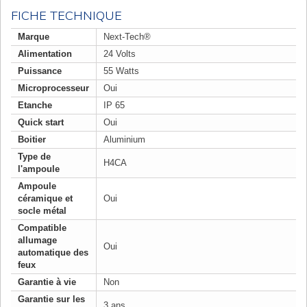
FICHE TECHNIQUE
Marque
Next-Tech®
Alimentation
24 Volts
Puissance
55 Watts
Microprocesseur
Oui
Etanche
IP 65
Quick start
Oui
Boitier
Aluminium
Type de
H4CA
l'ampoule
Ampoule
céramique et
Oui
socle métal
Compatible
allumage
Oui
automatique des
feux
Garantie à vie
Non
Garantie sur les
3 ans