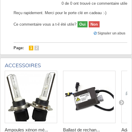
0
de
0
ont trouvé ce commentaire utile
Reçu rapidement. Merci pour le porte clé en cadeau :-)
Ce commentaire vous a t-il été utile?
Oui
Non
Signaler un abus
Page:
1
2
ACCESSOIRES
Ampoules xénon mé...
Ballast de rechan...
Adapt