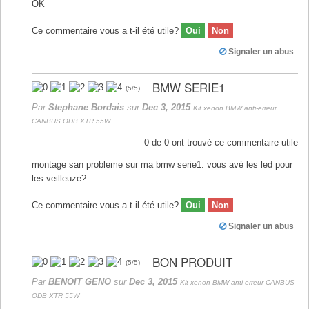
OK
Ce commentaire vous a t-il été utile?
Oui
Non
Signaler un abus
BMW SERIE1
(
5
/
5
)
Par
Stephane Bordais
sur
Dec 3, 2015
Kit xenon BMW anti-erreur
CANBUS ODB XTR 55W
0
de
0
ont trouvé ce commentaire utile
montage san probleme sur ma bmw serie1. vous avé les led pour
les veilleuze?
Ce commentaire vous a t-il été utile?
Oui
Non
Signaler un abus
BON PRODUIT
(
5
/
5
)
Par
BENOIT GENO
sur
Dec 3, 2015
Kit xenon BMW anti-erreur CANBUS
ODB XTR 55W