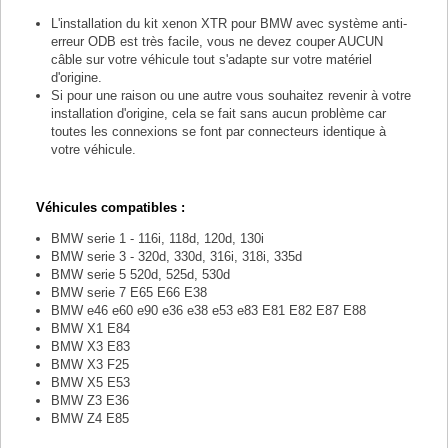
L'installation du kit xenon XTR pour BMW avec système anti-
erreur ODB est très facile, vous ne devez couper AUCUN
câble sur votre véhicule tout s'adapte sur votre matériel
d'origine.
Si pour une raison ou une autre vous souhaitez revenir à votre
installation d'origine, cela se fait sans aucun problème car
toutes les connexions se font par connecteurs identique à
votre véhicule.
Véhicules compatibles :
BMW
serie 1 -
116i, 118d, 120d, 130i
BMW serie 3 -
320d, 330d, 316i, 318i, 335d
BMW serie 5 520d, 525d, 530d
BMW serie 7 E65 E66 E38
BMW e46 e60 e90 e36 e38 e53 e83 E81 E82 E87 E88
BMW X1 E84
BMW X3 E83
BMW X3 F25
BMW X5 E53
BMW Z3 E36
BMW Z4 E85