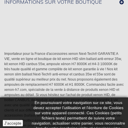
INFORMATIONS SUR VOTRE BOUTIQUE
Importateur pour la France d'accessoires xenon Next-Tech® GARANTIE A
VIE, vente en ligne et boutique de kit xenon HID slim ballast anti-erreur 35w,
kit xenon HID canbus 55w, ampoule xénon H7 8000K et H4-3 10000K de
très haute qualité et gamme complète de kit xenon garantie à vie ! Nos kit
xenon slim ballast Next-Tech® anti-erreur et canbus 35w et 55w sont de
qualité supérieur au meilleur prix du net. Nous proposons également des
ampoules de remplacement H7 6000K et H1 8000K. Commandez facile avec
xenon-h7.com, spécialiste de la vente à distance de produits xenon HID et
ampoules au détail. Si vous hésitez sur l'achat de produit xenon HID, de
boitier CANBUS, de module anti-erreur ou encore d'articles garantie à vie
En poursuivant votre navigation sur ce site, vous
avec une qualité de fabrication haut de gamme référez-vous aux avis de nos
devez accepter l’utilisation et l'écriture de Cookies
clients et aux différents tests. Nous vous proposons également de nombreux
sur votre appareil connecté. Ces Cookies (petits
accessoires (ballast, ampoules, module anti-erreur,boitier canbus, câble de
fichiers texte) permettent de suivre votre
rechange). Profitez également de nos réductions xenon-h7.com, code promo
J'accepte
navigation, actualiser votre panier, vous reconnaitre
xenon-h7.com pour toujours plus de satisfaction. Profitez également de tous