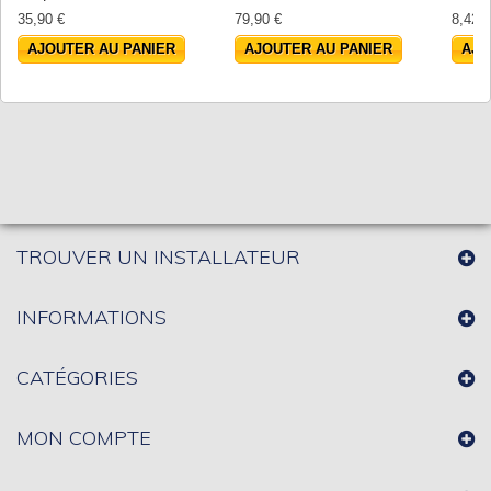
35,90 €
79,90 €
8,42 €
AJOUTER AU PANIER
AJOUTER AU PANIER
AJO
TROUVER UN INSTALLATEUR
INFORMATIONS
CATÉGORIES
MON COMPTE