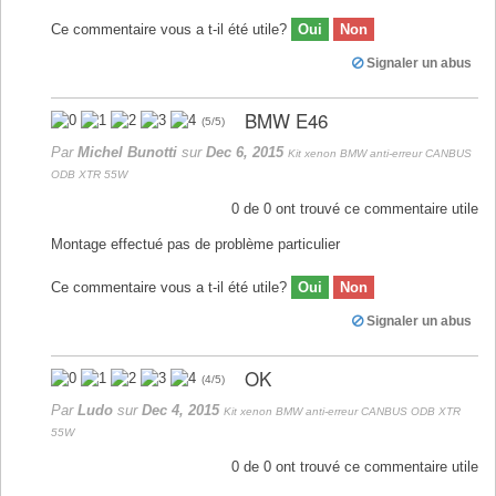
Ce commentaire vous a t-il été utile?
Oui
Non
Signaler un abus
BMW E46
(
5
/
5
)
Par
Michel Bunotti
sur
Dec 6, 2015
Kit xenon BMW anti-erreur CANBUS
ODB XTR 55W
0
de
0
ont trouvé ce commentaire utile
Montage effectué pas de problème particulier
Ce commentaire vous a t-il été utile?
Oui
Non
Signaler un abus
OK
(
4
/
5
)
Par
Ludo
sur
Dec 4, 2015
Kit xenon BMW anti-erreur CANBUS ODB XTR
55W
0
de
0
ont trouvé ce commentaire utile