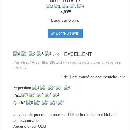
NOTE TOTALE:
4,83
/
5
Basé sur
6
avis
Écrire un avis
EXCELLENT
(
5
/
5
)
Par
Yusuf A
sur
Mar 20, 2017
Kit xenon BMW anti-erreur CANBUS ODB
XTR 55W
1
de
1
ont trouvé ce commentaire utile
Expédition:
Prix:
Qualité:
Je viens de prendre sa pour ma 130i et le résultat est bluffant.
Je recommande.
Aucune erreur ODB