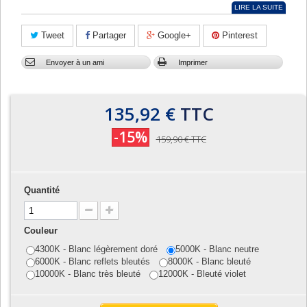
LIRE LA SUITE
Tweet
Partager
Google+
Pinterest
Envoyer à un ami
Imprimer
135,92 €
TTC
-15%
159,90 €
TTC
Quantité
Couleur
4300K - Blanc légèrement doré
5000K - Blanc neutre
6000K - Blanc reflets bleutés
8000K - Blanc bleuté
10000K - Blanc très bleuté
12000K - Bleuté violet