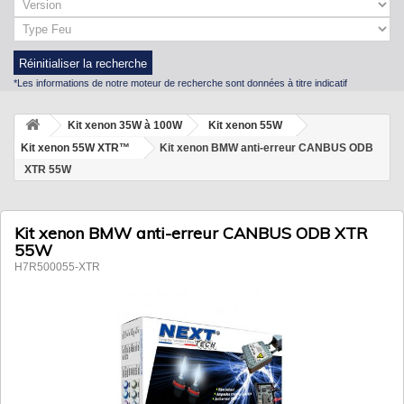
Réinitialiser la recherche
*Les informations de notre moteur de recherche sont données à titre indicatif
Kit xenon 35W à 100W
Kit xenon 55W
Kit xenon 55W XTR™
Kit xenon BMW anti-erreur CANBUS ODB
XTR 55W
Kit xenon BMW anti-erreur CANBUS ODB XTR
55W
H7R500055-XTR