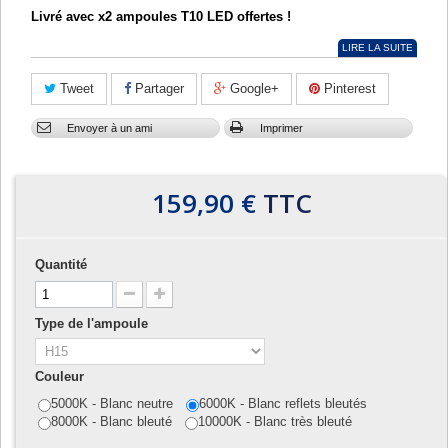
Livré avec x2 ampoules T10 LED offertes !
LIRE LA SUITE
Tweet
Partager
Google+
Pinterest
Envoyer à un ami
Imprimer
159,90 €
TTC
Quantité
Type de l'ampoule
Couleur
5000K - Blanc neutre
6000K - Blanc reflets bleutés
8000K - Blanc bleuté
10000K - Blanc très bleuté