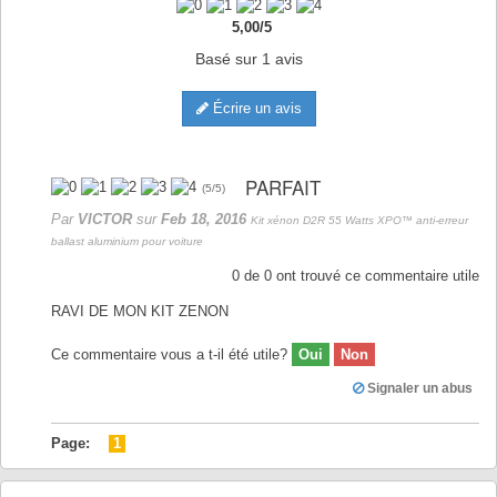
5,00
/
5
Basé sur
1
avis
Écrire un avis
PARFAIT
(
5
/
5
)
Par
VICTOR
sur
Feb 18, 2016
Kit xénon D2R 55 Watts XPO™ anti-erreur
ballast aluminium pour voiture
0
de
0
ont trouvé ce commentaire utile
RAVI DE MON KIT ZENON
Ce commentaire vous a t-il été utile?
Oui
Non
Signaler un abus
Page:
1