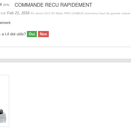
COMMANDE RECU RAPIDEMENT
(
5
/
5
)
sur
Feb 21, 2016
Kit xénon D1S 55 Watts PRO CANBUS anti-erreur haut de gamme voiture
dement
 t-il été utile?
Oui
Non