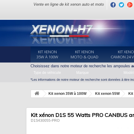
Vente en ligne de kit xenon auto et moto
KIT XENON
KIT XENON
KIT XEN
35W À 100W
MOTO & QUAD
CAMION 24 
Choisissez dans notre moteur de recherche les ampoules
a
Type de véhicule
Marque
Modèl
*Les informations de notre moteur de recherche sont données à titre indi
Kit xenon 35W à 100W
Kit xenon 55W
Ki
Kit xénon D1S 55 Watts PRO CANBUS ant
D1S430055-PRO