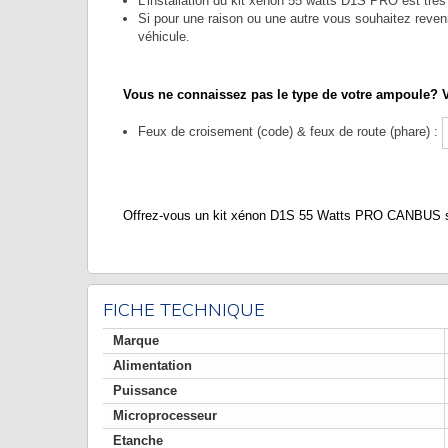
L'installation du kit xénon 55 watts D1S PRO est très
Si pour une raison ou une autre vous souhaitez revenir
véhicule.
Vous ne connaissez pas le type de votre ampoule? V
Feux de croisement (code) & feux de route (phare) :
Offrez-vous un kit xénon D1S 55 Watts PRO CANBUS sur 
FICHE TECHNIQUE
Marque
Alimentation
Puissance
Microprocesseur
Etanche