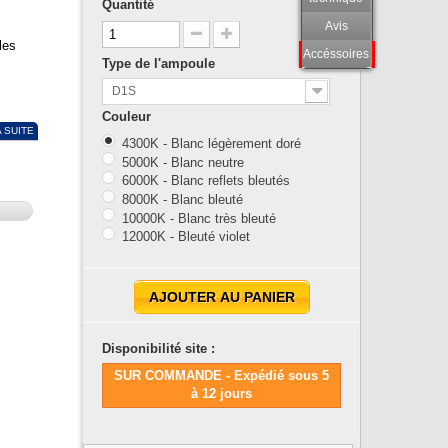
Quantité
Avis
les
Accéssoires
Type de l'ampoule
D1S
Couleur
A SUITE
4300K - Blanc légèrement doré
5000K - Blanc neutre
6000K - Blanc reflets bleutés
8000K - Blanc bleuté
10000K - Blanc très bleuté
12000K - Bleuté violet
AJOUTER AU PANIER
Disponibilité site :
SUR COMMANDE - Expédié sous 5
à 12 jours