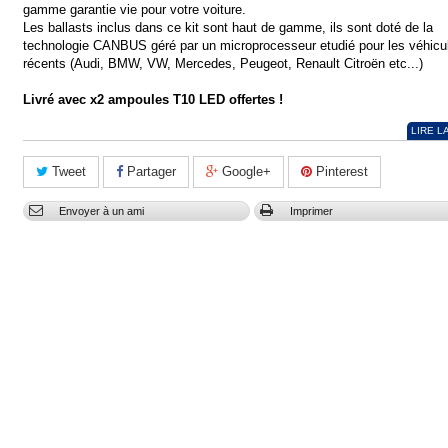
gamme garantie vie pour votre voiture.
Les ballasts inclus dans ce kit sont haut de gamme, ils sont doté de la
technologie CANBUS géré par un microprocesseur etudié pour les véhicu
récents (Audi, BMW, VW, Mercedes, Peugeot, Renault Citroën etc...)
Livré avec x2 ampoules T10 LED offertes !
LIRE L
Tweet
Partager
Google+
Pinterest
Envoyer à un ami
Imprimer