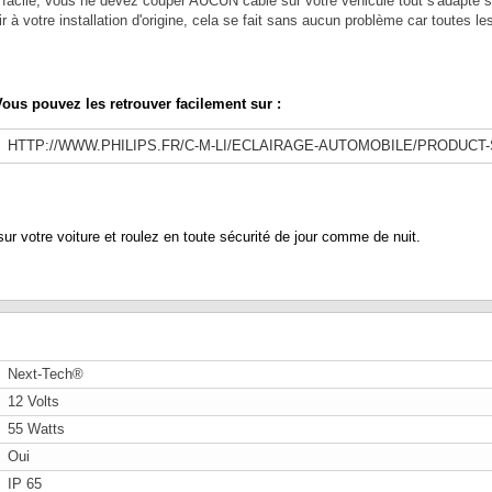
 facile, vous ne devez couper AUCUN câble sur votre véhicule tout s'adapte sur
 à votre installation d'origine, cela se fait sans aucun problème car toutes l
ous pouvez les retrouver facilement sur :
HTTP://WWW.PHILIPS.FR/C-M-LI/ECLAIRAGE-AUTOMOBILE/PRODUCT
votre voiture et roulez en toute sécurité de jour comme de nuit.
Next-Tech®
12 Volts
55 Watts
Oui
IP 65