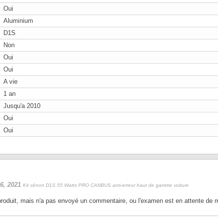
Oui
Aluminium
D1S
Non
Oui
Oui
A vie
1 an
Jusqu'a 2010
Oui
Oui
6, 2021
Kit xénon D1S 55 Watts PRO CANBUS anti-erreur haut de gamme voiture
 produit, mais n'a pas envoyé un commentaire, ou l'examen est en attente de 