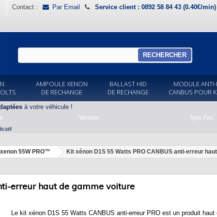
Contact :
Par Email
Service client : 0892 58 84 43 (0.40€/min
RECHERCHER
ON
AMPOULE XENON
BALLAST HID
MODULE ANTI-
VOLTS
DE RECHANGE
DE RECHANGE
CANBUS POUR K
daptées
à votre véhicule !
e
Version
Type Feu
catif
t xenon 55W PRO™
Kit xénon D1S 55 Watts PRO CANBUS anti-erreur hau
i-erreur haut de gamme voiture
Le kit xénon D1S 55 Watts CANBUS anti-erreur PRO est un produit haut