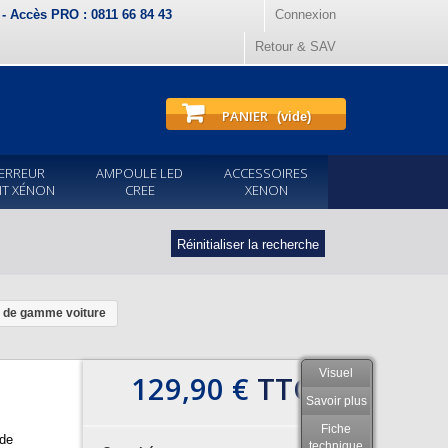
) - Accès PRO : 0811 66 84 43
Connexion
Retour & SAV
PANIER
(vide)
ERREUR
AMPOULE LED
ACCESSOIRES
IT XÉNON
CREE
XENON
Réinitialiser la recherche
t de gamme voiture
Visuel
129,90 €
TTC
Savoir plus
Fiche
 de
technique