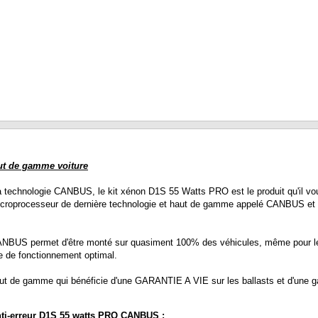
ut de gamme voiture
 technologie CANBUS, le kit xénon D1S 55 Watts PRO est le produit qu'il vou
microprocesseur de dernière technologie et haut de gamme appelé CANBUS et b
US permet d'être monté sur quasiment 100% des véhicules, même pour les vo
e de fonctionnement optimal.
ut de gamme qui bénéficie d'une GARANTIE A VIE sur les ballasts et d'une ga
anti-erreur D1S 55 watts PRO CANBUS :