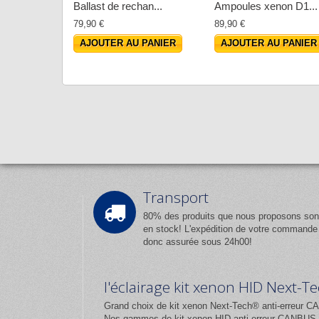
Ballast de rechan...
Ampoules xenon D1...
79,90 €
89,90 €
AJOUTER AU PANIER
AJOUTER AU PANIER
Transport
80% des produits que nous proposons son
en stock! L'expédition de votre commande
donc assurée sous 24h00!
l'éclairage kit xenon HID Next-
Grand choix de kit xenon Next-Tech® anti-erreur CA
Nos gammes de kit xenon HID anti erreur CANBUS et