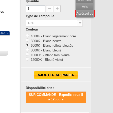
Quantité
Avis
les
Accéssoires
Type de l'ampoule
D2R
Couleur
A SUITE
4300K - Blanc légèrement doré
5000K - Blanc neutre
6000K - Blanc reflets bleutés
8000K - Blanc bleuté
10000K - Blanc très bleuté
12000K - Bleuté violet
AJOUTER AU PANIER
Disponibilité site :
SUR COMMANDE - Expédié sous 5
à 12 jours