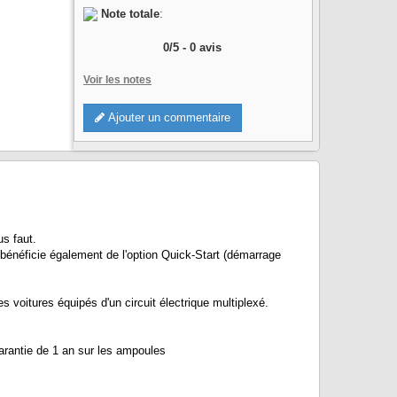
Note totale
:
0
/
5
-
0
avis
Voir les notes
Ajouter un commentaire
s faut.
énéficie également de l'option Quick-Start (démarrage
itures équipés d'un circuit électrique multiplexé.
rantie de 1 an sur les ampoules