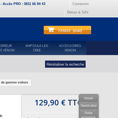
) - Accès PRO : 0811 66 84 43
Connexion
Retour & SAV
PANIER
(vide)
ERREUR
AMPOULE LED
ACCESSOIRES
IT XÉNON
CREE
XENON
Réinitialiser la recherche
t de gamme voiture
Visuel
129,90 €
TTC
Savoir plus
Fiche
de
technique