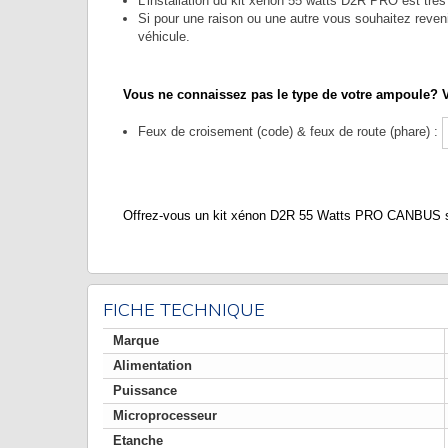
L'installation du kit xénon 55 watts D2R PRO est très
Si pour une raison ou une autre vous souhaitez revenir
véhicule.
Vous ne connaissez pas le type de votre ampoule? V
Feux de croisement (code) & feux de route (phare) :
Offrez-vous un kit xénon D2R 55 Watts PRO CANBUS sur 
FICHE TECHNIQUE
Marque
Alimentation
Puissance
Microprocesseur
Etanche