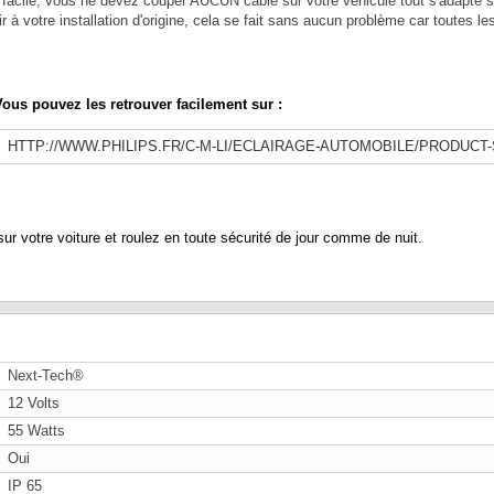
 facile, vous ne devez couper AUCUN câble sur votre véhicule tout s'adapte sur
 à votre installation d'origine, cela se fait sans aucun problème car toutes l
ous pouvez les retrouver facilement sur :
HTTP://WWW.PHILIPS.FR/C-M-LI/ECLAIRAGE-AUTOMOBILE/PRODUCT
votre voiture et roulez en toute sécurité de jour comme de nuit.
Next-Tech®
12 Volts
55 Watts
Oui
IP 65