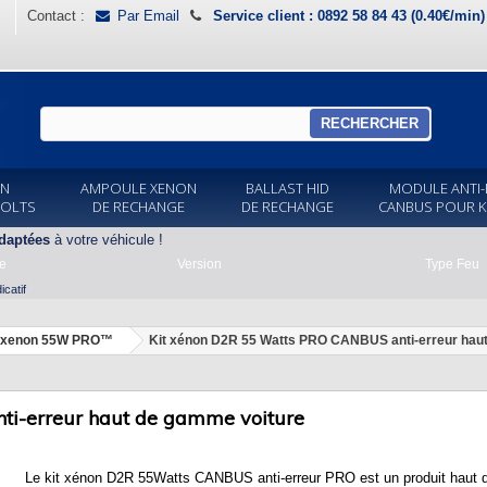
Contact :
Par Email
Service client : 0892 58 84 43 (0.40€/min
RECHERCHER
ON
AMPOULE XENON
BALLAST HID
MODULE ANTI-
VOLTS
DE RECHANGE
DE RECHANGE
CANBUS POUR K
daptées
à votre véhicule !
e
Version
Type Feu
catif
t xenon 55W PRO™
Kit xénon D2R 55 Watts PRO CANBUS anti-erreur hau
ti-erreur haut de gamme voiture
Le kit xénon D2R 55Watts CANBUS anti-erreur PRO est un produit haut 