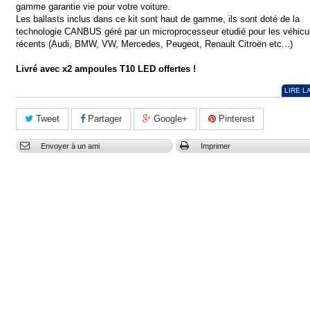
gamme garantie vie pour votre voiture.
Les ballasts inclus dans ce kit sont haut de gamme, ils sont doté de la
technologie CANBUS géré par un microprocesseur etudié pour les véhicu
récents (Audi, BMW, VW, Mercedes, Peugeot, Renault Citroën etc...)
Livré avec x2 ampoules T10 LED offertes !
LIRE L
Tweet
Partager
Google+
Pinterest
Envoyer à un ami
Imprimer