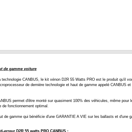
ut de gamme voiture
 technologie CANBUS, le kit xénon D2R 55 Watts PRO est le produit qu'il vou
microprocesseur de dernière technologie et haut de gamme appelé CANBUS et b
US permet d'être monté sur quasiment 100% des véhicules, même pour les vo
e de fonctionnement optimal.
ut de gamme qui bénéficie d'une GARANTIE A VIE sur les ballasts et d'une ga
anti-erreur D2R 55 watts PRO CANBUS :