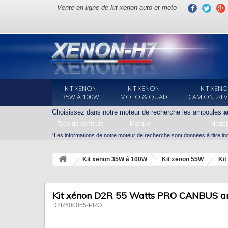
Vente en ligne de kit xenon auto et moto
KIT XENON
KIT XENON
KIT XEN
35W À 100W
MOTO & QUAD
CAMION 24 
Choisissez dans notre moteur de recherche les ampoules
a
Type de véhicule
Marque
Modèl
*Les informations de notre moteur de recherche sont données à titre indi
Kit xenon 35W à 100W
Kit xenon 55W
Ki
Kit xénon D2R 55 Watts PRO CANBUS an
D2R600055-PRO