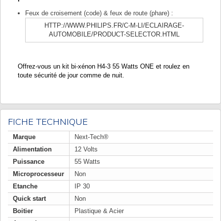
Feux de croisement (code) & feux de route (phare) :
HTTP://WWW.PHILIPS.FR/C-M-LI/ECLAIRAGE-
AUTOMOBILE/PRODUCT-SELECTOR.HTML
Offrez-vous un kit bi-xénon H4-3 55 Watts ONE et roulez en
toute sécurité de jour comme de nuit.
FICHE TECHNIQUE
Marque
Next-Tech®
Alimentation
12 Volts
Puissance
55 Watts
Microprocesseur
Non
Etanche
IP 30
Quick start
Non
Boitier
Plastique & Acier