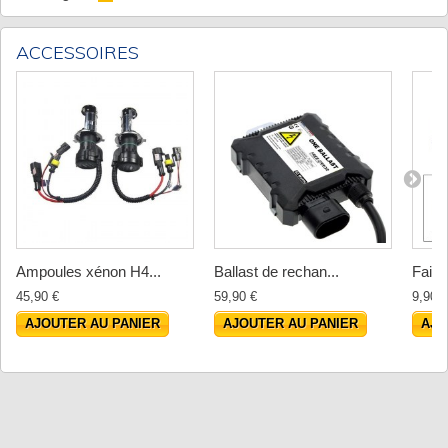
ACCESSOIRES
Ampoules xénon H4...
Ballast de rechan...
Faisc
45,90 €
59,90 €
9,90 €
AJOUTER AU PANIER
AJOUTER AU PANIER
AJO