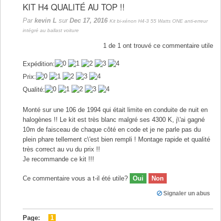
KIT H4 QUALITÉ AU TOP !!
Par
kevin L
sur
Dec 17, 2016
Kit bi-xénon H4-3 55 Watts ONE anti-erreur
intégré au ballast voiture
1
de
1
ont trouvé ce commentaire utile
Expédition:
Prix:
Qualité:
Monté sur une 106 de 1994 qui était limite en conduite de nuit en
halogènes !! Le kit est très blanc malgré ses 4300 K, j\'ai gagné
10m de faisceau de chaque côté en code et je ne parle pas du
plein phare tellement c\'est bien rempli ! Montage rapide et qualité
très correct au vu du prix !!
Je recommande ce kit !!!
Ce commentaire vous a t-il été utile?
Oui
Non
Signaler un abus
Page:
1