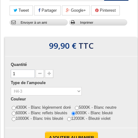
Tweet
Partager
Google+
Pinterest
Envoyer à un ami
Imprimer
99,90 €
TTC
Quantité
Type de l'ampoule
Couleur
4300K - Blanc légèrement doré
5000K - Blanc neutre
6000K - Blanc reflets bleutés
8000K - Blanc bleuté
10000K - Blanc très bleuté
12000K - Bleuté violet
AJOUTER AU PANIER