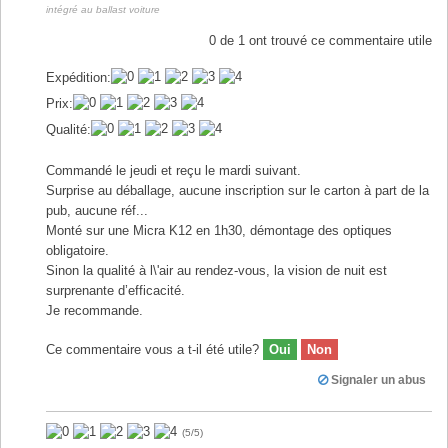
intégré au ballast voiture
0
de
1
ont trouvé ce commentaire utile
Expédition:
Prix:
Qualité:
Commandé le jeudi et reçu le mardi suivant.
Surprise au déballage, aucune inscription sur le carton à part de la
pub, aucune réf...
Monté sur une Micra K12 en 1h30, démontage des optiques
obligatoire.
Sinon la qualité à l\'air au rendez-vous, la vision de nuit est
surprenante d’efficacité.
Je recommande.
Ce commentaire vous a t-il été utile?
Oui
Non
Signaler un abus
(
5
/
5
)