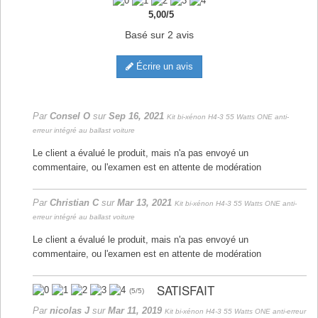
5,00
/
5
Basé sur
2
avis
Écrire un avis
Par
Consel O
sur
Sep 16, 2021
Kit bi-xénon H4-3 55 Watts ONE anti-
erreur intégré au ballast voiture
Le client a évalué le produit, mais n'a pas envoyé un
commentaire, ou l'examen est en attente de modération
Par
Christian C
sur
Mar 13, 2021
Kit bi-xénon H4-3 55 Watts ONE anti-
erreur intégré au ballast voiture
Le client a évalué le produit, mais n'a pas envoyé un
commentaire, ou l'examen est en attente de modération
SATISFAIT
(
5
/
5
)
Par
nicolas J
sur
Mar 11, 2019
Kit bi-xénon H4-3 55 Watts ONE anti-erreur