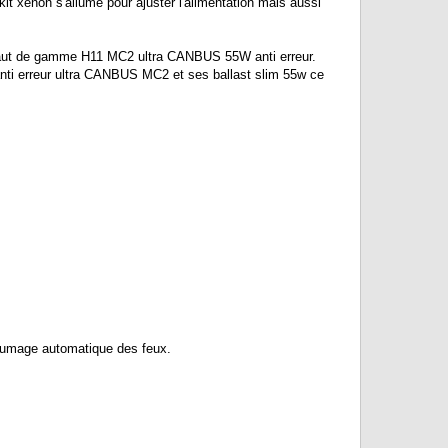
t xenon s'allume pour ajuster l'alimentation mais aussi
n haut de gamme H11 MC2 ultra CANBUS 55W anti erreur.
anti erreur ultra CANBUS MC2 et ses ballast slim 55w ce
llumage automatique des feux.