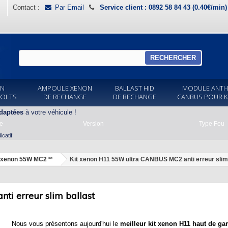
Contact :
Par Email
Service client : 0892 58 84 43 (0.40€/min
RECHERCHER
ON
AMPOULE XENON
BALLAST HID
MODULE ANTI-
VOLTS
DE RECHANGE
DE RECHANGE
CANBUS POUR K
daptées
à votre véhicule !
e
Version
Type Feu
catif
t xenon 55W MC2™
Kit xenon H11 55W ultra CANBUS MC2 anti erreur slim 
i erreur slim ballast
Nous vous présentons aujourd'hui le
meilleur
kit xenon H11 haut de g