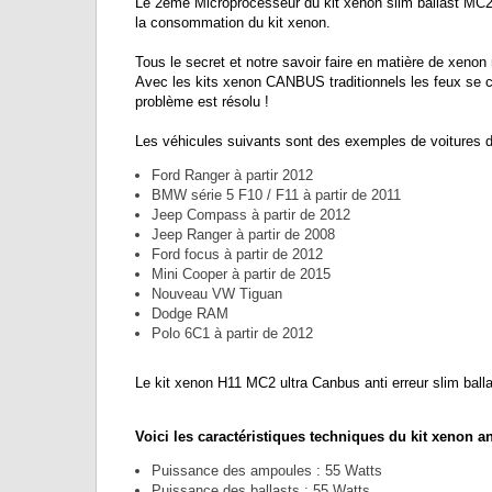
Le 2eme Microprocesseur du kit xenon slim ballast MC2 
la consommation du kit xenon.
Tous le secret et notre savoir faire en matière de xen
Avec les kits xenon CANBUS traditionnels les feux se c
problème est résolu !
Les véhicules suivants sont des exemples de voitures d
Ford Ranger à partir 2012
BMW série 5 F10 / F11 à partir de 2011
Jeep Compass à partir de 2012
Jeep Ranger à partir de 2008
Ford focus à partir de 2012
Mini Cooper à partir de 2015
Nouveau VW Tiguan
Dodge RAM
Polo 6C1 à partir de 2012
Le kit xenon H11 MC2 ultra Canbus anti erreur slim balla
Voici les caractéristiques techniques du kit xenon a
Puissance des ampoules : 55 Watts
Puissance des ballasts : 55 Watts