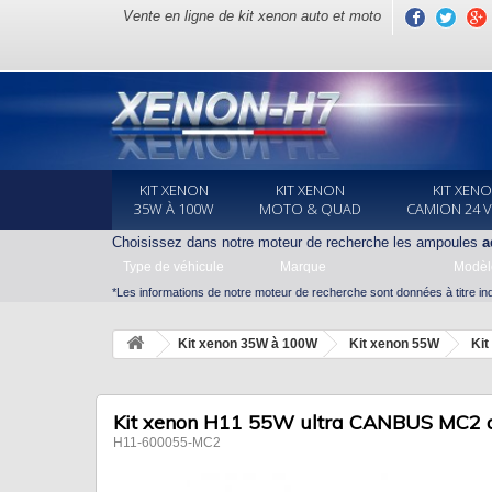
Vente en ligne de kit xenon auto et moto
KIT XENON
KIT XENON
KIT XEN
35W À 100W
MOTO & QUAD
CAMION 24 
Choisissez dans notre moteur de recherche les ampoules
a
Type de véhicule
Marque
Modèl
*Les informations de notre moteur de recherche sont données à titre indi
Kit xenon 35W à 100W
Kit xenon 55W
Ki
Kit xenon H11 55W ultra CANBUS MC2 ant
H11-600055-MC2