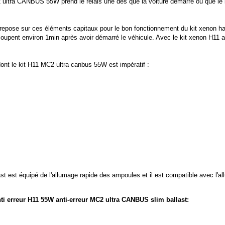
ultra CANBUS 55W prend le relais une dès que la voiture démarre ou que le ki
on repose sur ces éléments capitaux pour le bon fonctionnement du kit xeno
oupent environ 1min après avoir démarré le véhicule. Avec le kit xenon H11 
ont le kit H11 MC2 ultra canbus 55W est impératif :
st est équipé de l'allumage rapide
des ampoules et il est compatible avec l'a
nti erreur H11 55W anti-erreur MC2 ultra CANBUS slim ballast: