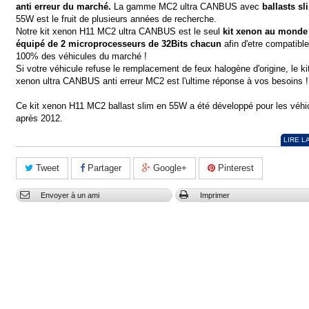
anti erreur du marché.
La gamme MC2 ultra CANBUS avec
ballasts sl
55W est le fruit de plusieurs années de recherche.
Notre kit xenon H11 MC2 ultra CANBUS est le seul
kit xenon au monde
équipé de 2 microprocesseurs de 32Bits chacun
afin d'etre
compatible
100% des véhicules du marché
!
Si votre véhicule refuse le remplacement de feux halogène d'origine, le ki
xenon ultra CANBUS anti erreur MC2 est l'ultime réponse à vos besoins !
Ce kit xenon H11 MC2 ballast slim en 55W a été développé pour les véhi
après 2012.
LIRE L
Tweet
Partager
Google+
Pinterest
Envoyer à un ami
Imprimer