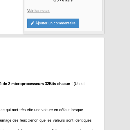
0
/
5
-
0
avis
Voir les notes
Ajouter un commentaire
pé de 2 microprocesseurs 32Bits chacun !
(Un kit
ce qui met très vite une voiture en défaut lorsque
llumage des feux xenon que les valeurs sont identiques