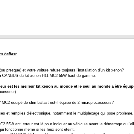
m ballast
ou presque) et votre voiture refuse toujours l'installation d'un kit xenon?
 ultra CANBUS du kit xenon H11 MC2 55W haut de gamme.
eur est les meileur kit xenon au monde et le seul au monde a être équi
ocesseur)
 MC2 équipé de slim ballast est-il équipé de 2 microprocesseurs?
ses et remplies d'électronique, notamment le multiplexage qui pose probleme, 
2 55W anti erreur est là pour indiquer au véhicule avant le démarrage ou l'a
 fonctionne même si les feux sont éteint.