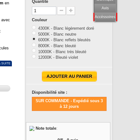
Quantité
im
en
Avis
Accéssoires
 avec
Couleur
4300K - Blanc légèrement doré
t
5000K - Blanc neutre
6000K - Blanc reflets bleutés
8000K - Blanc bleuté
cules
10000K - Blanc très bleuté
12000K - Bleuté violet
A SUITE
AJOUTER AU PANIER
Disponibilité site :
SUR COMMANDE - Expédié sous 3
à 12 jours
Note totale
: