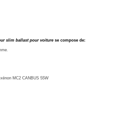
r slim ballast pour voiture
se compose de:
amme.
e kit xénon MC2 CANBUS 55W