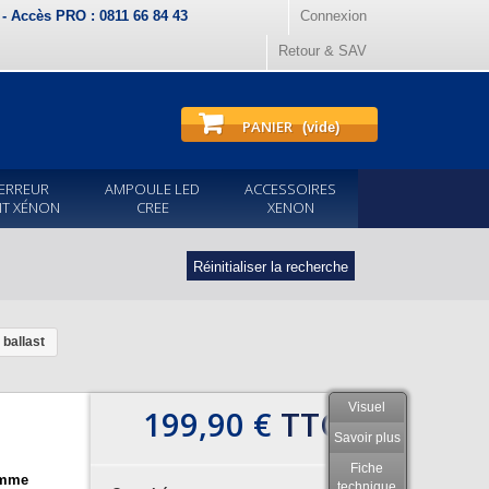
) - Accès PRO : 0811 66 84 43
Connexion
Retour & SAV
PANIER
(vide)
ERREUR
AMPOULE LED
ACCESSOIRES
IT XÉNON
CREE
XENON
Réinitialiser la recherche
ballast
Visuel
199,90 €
TTC
Savoir plus
Fiche
amme
technique