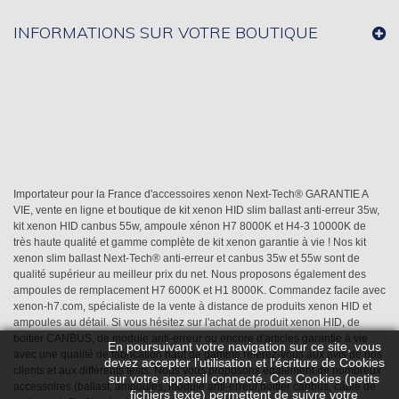
INFORMATIONS SUR VOTRE BOUTIQUE
Importateur pour la France d'accessoires xenon Next-Tech® GARANTIE A
VIE, vente en ligne et boutique de kit xenon HID slim ballast anti-erreur 35w,
kit xenon HID canbus 55w, ampoule xénon H7 8000K et H4-3 10000K de
très haute qualité et gamme complète de kit xenon garantie à vie ! Nos kit
xenon slim ballast Next-Tech® anti-erreur et canbus 35w et 55w sont de
qualité supérieur au meilleur prix du net. Nous proposons également des
ampoules de remplacement H7 6000K et H1 8000K. Commandez facile avec
xenon-h7.com, spécialiste de la vente à distance de produits xenon HID et
ampoules au détail. Si vous hésitez sur l'achat de produit xenon HID, de
boitier CANBUS, de module anti-erreur ou encore d'articles garantie à vie
En poursuivant votre navigation sur ce site, vous
avec une qualité de fabrication haut de gamme référez-vous aux avis de nos
devez accepter l’utilisation et l'écriture de Cookies
clients et aux différents tests. Nous vous proposons également de nombreux
sur votre appareil connecté. Ces Cookies (petits
accessoires (ballast, ampoules, module anti-erreur,boitier canbus, câble de
fichiers texte) permettent de suivre votre