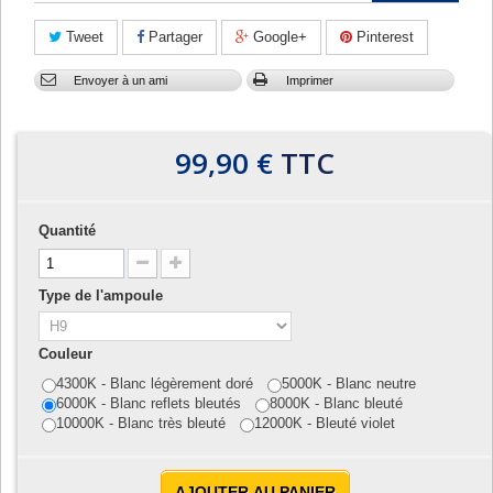
Tweet
Partager
Google+
Pinterest
Envoyer à un ami
Imprimer
99,90 €
TTC
Quantité
Type de l'ampoule
Couleur
4300K - Blanc légèrement doré
5000K - Blanc neutre
6000K - Blanc reflets bleutés
8000K - Blanc bleuté
10000K - Blanc très bleuté
12000K - Bleuté violet
AJOUTER AU PANIER