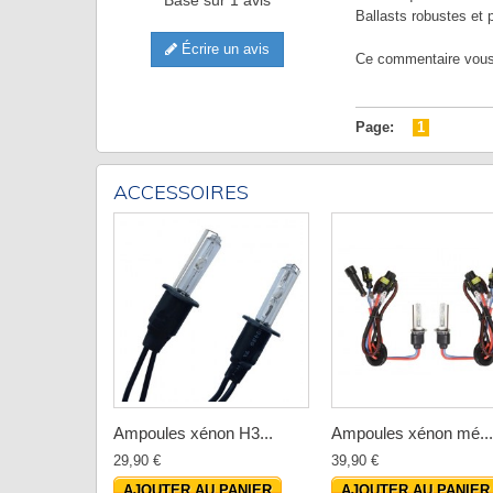
Ballasts robustes et p
Écrire un avis
Ce commentaire vous a
Page:
1
ACCESSOIRES
Ampoules xénon H3...
Ampoules xénon mé...
29,90 €
39,90 €
AJOUTER AU PANIER
AJOUTER AU PANIER