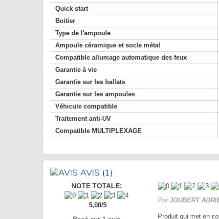
Quick start
Boitier
Type de l'ampoule
Ampoule céramique et socle métal
Compatible allumage automatique des feux
Garantie à vie
Garantie sur les ballats
Garantie sur les ampoules
Véhicule compatible
Traitement anti-UV
Compatible MULTIPLEXAGE
AVIS
(1)
NOTE TOTALE:
Par
JOUBERT ADRI
5,00
/
5
Produit qui met en co
Basé sur
1
avis