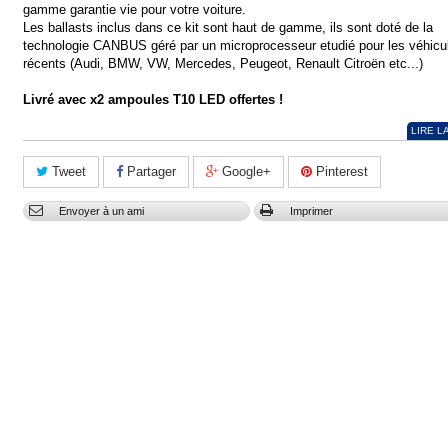
gamme garantie vie pour votre voiture.
Les ballasts inclus dans ce kit sont haut de gamme, ils sont doté de la
technologie CANBUS géré par un microprocesseur etudié pour les véhicu
récents (Audi, BMW, VW, Mercedes, Peugeot, Renault Citroën etc...)
Livré avec x2 ampoules T10 LED offertes !
LIRE L
Tweet
Partager
Google+
Pinterest
Envoyer à un ami
Imprimer