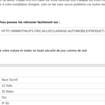
ous ne devez couper AUCUN câble sur votre véhicule tout s'adapte sur votre mat
 à votre installation d'origine, cela se fait sans aucun problème car toutes l
ous pouvez les retrouver facilement sur :
HTTP://WWW.PHILIPS.FR/C-M-LI/ECLAIRAGE-AUTOMOBILE/PRODUCT
otre voiture et roulez en toute sécurité de jour comme de nuit.
Next-Tech®
12 Volts
35 Watts
Oui
IP 65