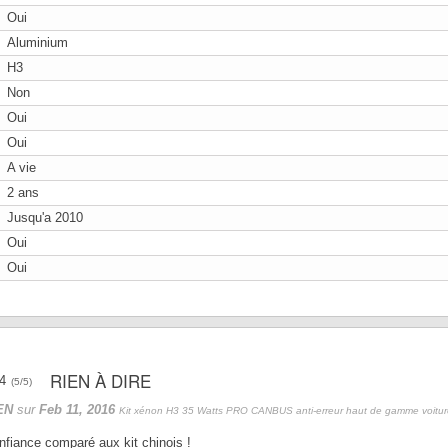
Oui
Aluminium
H3
Non
Oui
Oui
A vie
2 ans
Jusqu'a 2010
Oui
Oui
RIEN À DIRE
(
5
/
5
)
EN
sur
Feb 11, 2016
Kit xénon H3 35 Watts PRO CANBUS anti-erreur haut de gamme voitur
nfiance comparé aux kit chinois !