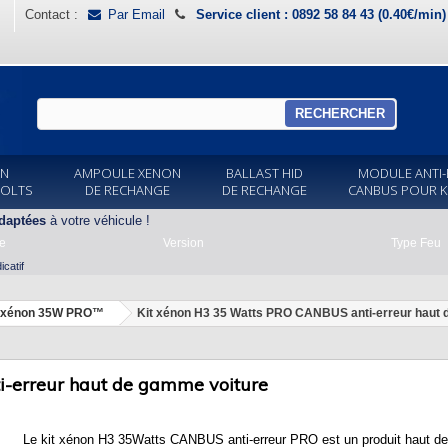
Contact :
Par Email
Service client : 0892 58 84 43 (0.40€/min
RECHERCHER
ON
AMPOULE XENON
BALLAST HID
MODULE ANTI-
VOLTS
DE RECHANGE
DE RECHANGE
CANBUS POUR K
daptées
à votre véhicule !
e
Version
Type Feu
catif
t xénon 35W PRO™
Kit xénon H3 35 Watts PRO CANBUS anti-erreur haut 
-erreur haut de gamme voiture
Le kit xénon H3 35Watts CANBUS anti-erreur PRO est un produit haut de