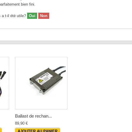
arfaitement bien fini.
 t-il été utile?
Oui
Non
Ballast de rechan...
89,90 €
AJOUTER AU PANIER