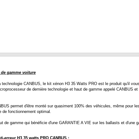
t de gamme voiture
technologie CANBUS, le kit xénon H3 35 Watts PRO est le produit qu'il vous
microprocesseur de dernière technologie et haut de gamme appelé CANBUS et b
S permet d'être monté sur quasiment 100% des véhicules, même pour les voi
e de fonctionnement optimal.
ut de gamme qui bénéficie d'une GARANTIE A VIE sur les ballasts et d'une ga
anti-erreur H3 35 watts PRO CANBUS :