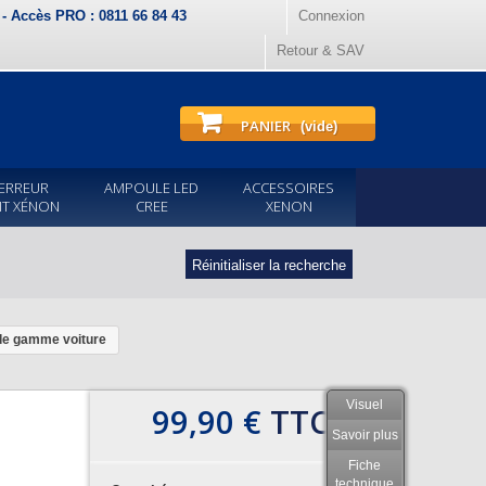
) - Accès PRO : 0811 66 84 43
Connexion
Retour & SAV
PANIER
(vide)
ERREUR
AMPOULE LED
ACCESSOIRES
IT XÉNON
CREE
XENON
Réinitialiser la recherche
de gamme voiture
Visuel
99,90 €
TTC
Savoir plus
Fiche
technique