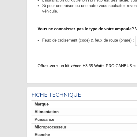
L'installation du kit xénon H3 PRO est très facile, v
Si pour une raison ou une autre vous souhaitez revenir
véhicule.
Vous ne connaissez pas le type de votre ampoule? V
Feux de croisement (code) & feux de route (phare) :
Offrez-vous un kit xénon H3 35 Watts PRO CANBUS sur v
FICHE TECHNIQUE
Marque
Alimentation
Puissance
Microprocesseur
Etanche