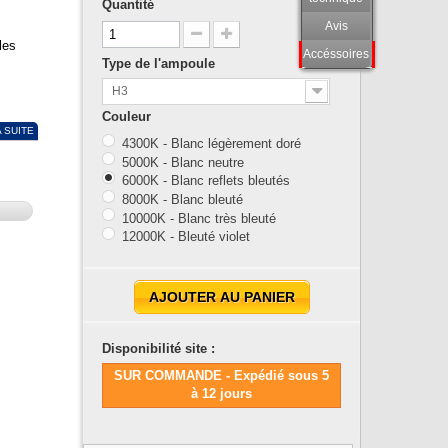
Quantité
Avis
les
Accéssoires
Type de l'ampoule
H3
Couleur
A SUITE
4300K - Blanc légèrement doré
5000K - Blanc neutre
6000K - Blanc reflets bleutés
8000K - Blanc bleuté
10000K - Blanc très bleuté
12000K - Bleuté violet
AJOUTER AU PANIER
Disponibilité site :
SUR COMMANDE - Expédié sous 5
à 12 jours