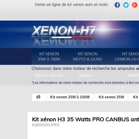
Vente en ligne de kit xenon auto et moto
KIT XENON
KIT XENON
KIT XEN
35W À 100W
MOTO & QUAD
CAMION 24 
Choisissez dans notre moteur de recherche les ampoules
a
Type de véhicule
Marque
Modèl
*Les informations de notre moteur de recherche sont données à titre indi
Kit xenon 35W à 100W
Kit xenon 35W
Ki
Kit xénon H3 35 Watts PRO CANBUS anti
H3600035-PRO