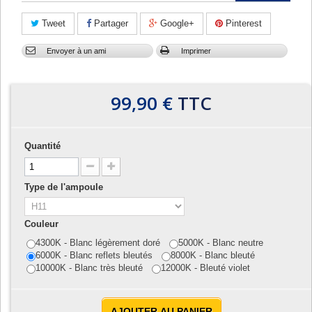
Tweet
Partager
Google+
Pinterest
Envoyer à un ami
Imprimer
99,90 €
TTC
Quantité
Type de l'ampoule
Couleur
4300K - Blanc légèrement doré
5000K - Blanc neutre
6000K - Blanc reflets bleutés
8000K - Blanc bleuté
10000K - Blanc très bleuté
12000K - Bleuté violet
AJOUTER AU PANIER