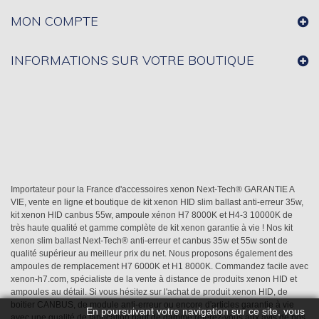
MON COMPTE
INFORMATIONS SUR VOTRE BOUTIQUE
Importateur pour la France d'accessoires xenon Next-Tech® GARANTIE A
VIE, vente en ligne et boutique de kit xenon HID slim ballast anti-erreur 35w,
kit xenon HID canbus 55w, ampoule xénon H7 8000K et H4-3 10000K de
très haute qualité et gamme complète de kit xenon garantie à vie ! Nos kit
xenon slim ballast Next-Tech® anti-erreur et canbus 35w et 55w sont de
qualité supérieur au meilleur prix du net. Nous proposons également des
ampoules de remplacement H7 6000K et H1 8000K. Commandez facile avec
xenon-h7.com, spécialiste de la vente à distance de produits xenon HID et
ampoules au détail. Si vous hésitez sur l'achat de produit xenon HID, de
boitier CANBUS, de module anti-erreur ou encore d'articles garantie à vie
En poursuivant votre navigation sur ce site, vous
avec une qualité de fabrication haut de gamme référez-vous aux avis de nos