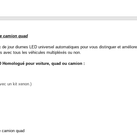
re camion quad
 de jour diurnes LED universel automatiques pour vous distinguer et améliorer
s avec tous les véhicules multipléxés ou non.
ED Homologué pour voiture, quad ou camion :
vec un kit xenon.)
re camion quad