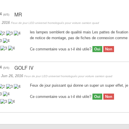
MR
(
4
/
5
)
, 2016
Feux de jour LED universel homologués pour voiture camion quad
les lampes semblent de qualité mais Les pattes de fixation s
de notice de montage, pas de fiches de connexion comme su
Ce commentaire vous a t-il été utile?
Oui
Non
GOLF IV
(
5
/
5
)
r
Jun 26, 2016
Feux de jour LED universel homologués pour voiture camion quad
Feux de jour puissant qui donne un super un super effet, je s
Ce commentaire vous a t-il été utile?
Oui
Non