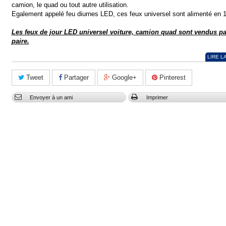
camion, le quad ou tout autre utilisation.
Egalement appelé feu diurnes LED, ces feux universel sont alimenté en 
Les feux de jour LED universel voiture, camion quad sont vendus pa
paire.
LIRE L
Tweet
Partager
Google+
Pinterest
Envoyer à un ami
Imprimer