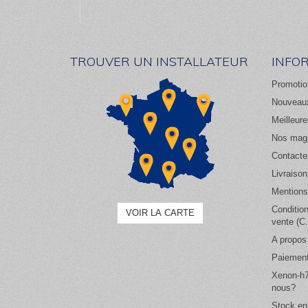
TROUVER UN INSTALLATEUR
INFO
Promotio
Nouveaux
Meilleur
Nos mag
Contacte
Livraison
Mentions
Conditio
VOIR LA CARTE
vente (C
A propos
Paiement
Xenon-h7
nous?
Stock en