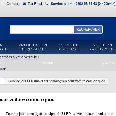
Contact :
Par Email
Service client : 0892 58 84 43 (0.40€/min
RECHERCHER
ON
AMPOULE XENON
BALLAST HID
MODULE ANTI-
VOLTS
DE RECHANGE
DE RECHANGE
CANBUS POUR K
daptées
à votre véhicule !
e
Version
Type Feu
catif
Feux de jour LED universel homologués pour voiture camion quad
pour voiture camion quad
Feux de jour homologués équiper de 8 LED universel pour la voiture, le