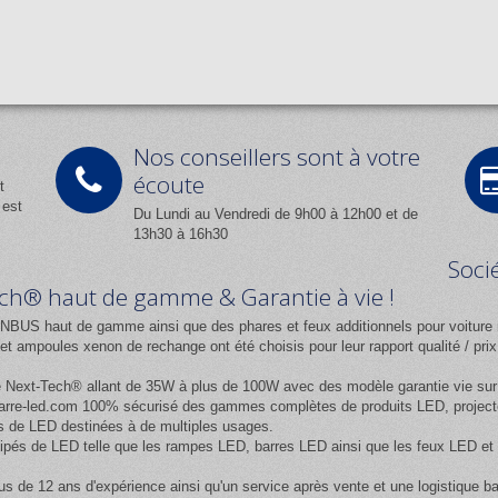
Nos conseillers sont à votre
écoute
t
 est
Du Lundi au Vendredi de 9h00 à 12h00 et de
13h30 à 16h30
Soci
Tech® haut de gamme & Garantie à vie !
NBUS haut de gamme ainsi que des phares et feux additionnels pour voiture 
 ampoules xenon de rechange ont été choisis pour leur rapport qualité / pr
e
Next-Tech®
allant de 35W à plus de 100W avec des modèle garantie vie sur l
rre-led.com
100% sécurisé des gammes complètes de produits LED, projecteur
 de LED destinées à de multiples usages.
équipés de LED telle que les rampes LED, barres LED ainsi que les feux LED
us de 12 ans d'expérience ainsi qu'un service après vente et une logistique b