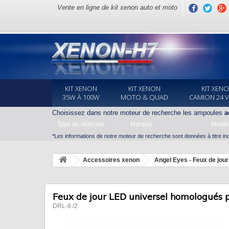
Vente en ligne de kit xenon auto et moto
KIT XENON
KIT XENON
KIT XEN
35W À 100W
MOTO & QUAD
CAMION 24 
Choisissez dans notre moteur de recherche les ampoules
a
Type de véhicule
Marque
Modèl
*Les informations de notre moteur de recherche sont données à titre indi
Accessoires xenon
Angel Eyes - Feux de jour
Feux de jour LED universel homologués 
DRL-8 /2