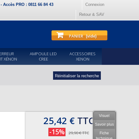
) - Accès PRO : 0811 66 84 43
Connexion
Retour & SAV
PANIER
(vide)
ERREUR
AMPOULE LED
ACCESSOIRES
IT XÉNON
CREE
XENON
Réinitialiser la recherche
Visuel
25,42 €
TTC
Savoir plus
-15%
29,90 €
TTC
Fiche
technique