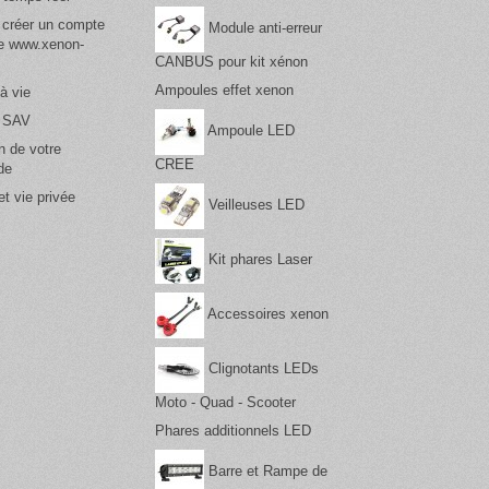
 créer un compte
Module anti-erreur
te www.xenon-
CANBUS pour kit xénon
Ampoules effet xenon
à vie
& SAV
Ampoule LED
n de votre
CREE
de
t vie privée
Veilleuses LED
Kit phares Laser
Accessoires xenon
Clignotants LEDs
Moto - Quad - Scooter
Phares additionnels LED
Barre et Rampe de