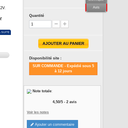
Avis
12V.
Quantité
r
A SUITE
AJOUTER AU PANIER
Disponibilité site :
SUR COMMANDE - Expédié sous 5
à 12 jours
Note totale
:
4,50
/
5
-
2
avis
Voir les notes
Ajouter un commentaire