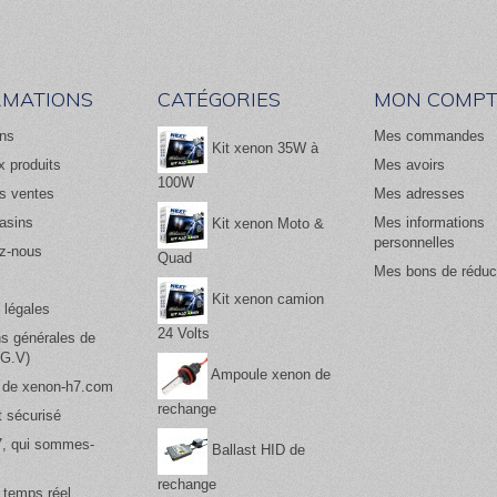
RMATIONS
CATÉGORIES
MON COMPT
ns
Mes commandes
Kit xenon 35W à
 produits
Mes avoirs
100W
es ventes
Mes adresses
asins
Mes informations
Kit xenon Moto &
personnelles
z-nous
Quad
Mes bons de réduc
Kit xenon camion
 légales
24 Volts
ns générales de
.G.V)
Ampoule xenon de
 de xenon-h7.com
rechange
 sécurisé
, qui sommes-
Ballast HID de
rechange
 temps réel