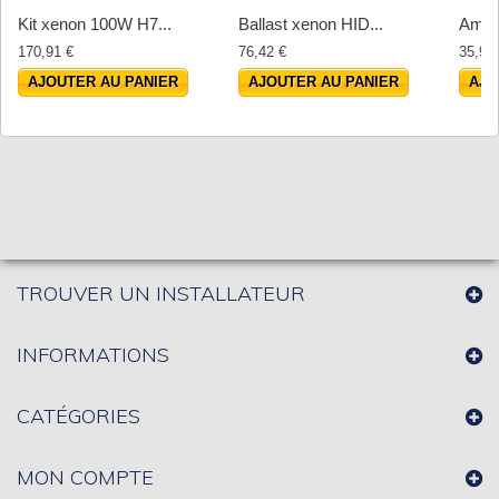
Kit xenon 100W H7...
Ballast xenon HID...
Ampo
170,91 €
76,42 €
35,90
AJOUTER AU PANIER
AJOUTER AU PANIER
AJO
TROUVER UN INSTALLATEUR
INFORMATIONS
CATÉGORIES
MON COMPTE