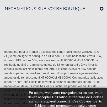
INFORMATIONS SUR VOTRE BOUTIQUE
Importateur pour la France d'accessoires xenon Next-Tech® GARANTIE A
VIE, vente en ligne et boutique de kit xenon HID slim ballast anti-erreur 35w,
kit xenon HID canbus 55w, ampoule xénon H7 8000K et H4-3 10000K de
très haute qualité et gamme complète de kit xenon garantie à vie ! Nos kit
xenon slim ballast Next-Tech® anti-erreur et canbus 35w et 55w sont de
qualité supérieur au meilleur prix du net. Nous proposons également des
ampoules de remplacement H7 6000K et H1 8000K. Commandez facile avec
xenon-h7.com, spécialiste de la vente à distance de produits xenon HID et
ampoules au détail. Si vous hésitez sur l'achat de produit xenon HID, de
boitier CANBUS, de module anti-erreur ou encore d'articles garantie à vie
En poursuivant votre navigation sur ce site, vous
avec une qualité de fabrication haut de gamme référez-vous aux avis de nos
devez accepter l’utilisation et l'écriture de Cookies
clients et aux différents tests. Nous vous proposons également de nombreux
sur votre appareil connecté. Ces Cookies (petits
accessoires (ballast, ampoules, module anti-erreur,boitier canbus, câble de
fichiers texte) permettent de suivre votre