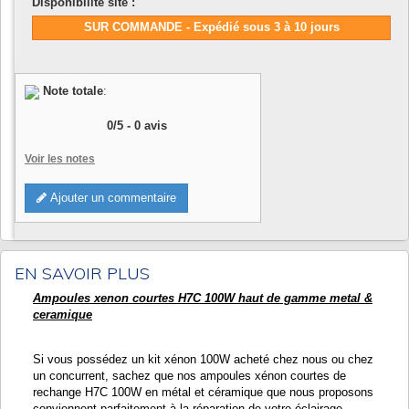
Disponibilité site :
SUR COMMANDE - Expédié sous 3 à 10 jours
Note totale
:
0
/
5
-
0
avis
Voir les notes
Ajouter un commentaire
EN SAVOIR PLUS
Ampoules xenon courtes H7C 100W haut de gamme metal &
ceramique
Si vous possédez un kit xénon 100W acheté chez nous ou chez
un concurrent, sachez que nos ampoules xénon courtes de
rechange H7C 100W en métal et céramique que nous proposons
conviennent parfaitement à la réparation de votre éclairage.