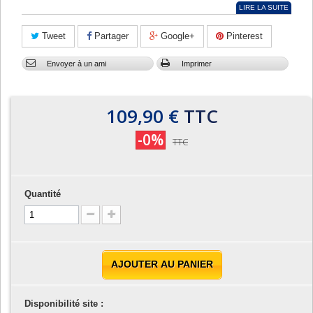
LIRE LA SUITE
Tweet
Partager
Google+
Pinterest
Envoyer à un ami
Imprimer
109,90 €
TTC
-0%
TTC
Quantité
AJOUTER AU PANIER
Disponibilité site :