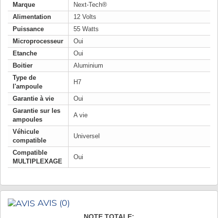
Marque
Next-Tech®
Alimentation
12 Volts
Puissance
55 Watts
Microprocesseur
Oui
Etanche
Oui
Boitier
Aluminium
Type de
H7
l'ampoule
Garantie à vie
Oui
Garantie sur les
A vie
ampoules
Véhicule
Universel
compatible
Compatible
Oui
MULTIPLEXAGE
AVIS
(0)
NOTE TOTALE: