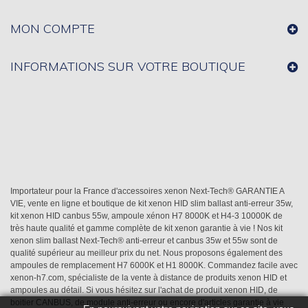
MON COMPTE
INFORMATIONS SUR VOTRE BOUTIQUE
Importateur pour la France d'accessoires xenon Next-Tech® GARANTIE A
VIE, vente en ligne et boutique de kit xenon HID slim ballast anti-erreur 35w,
kit xenon HID canbus 55w, ampoule xénon H7 8000K et H4-3 10000K de
très haute qualité et gamme complète de kit xenon garantie à vie ! Nos kit
xenon slim ballast Next-Tech® anti-erreur et canbus 35w et 55w sont de
qualité supérieur au meilleur prix du net. Nous proposons également des
ampoules de remplacement H7 6000K et H1 8000K. Commandez facile avec
xenon-h7.com, spécialiste de la vente à distance de produits xenon HID et
ampoules au détail. Si vous hésitez sur l'achat de produit xenon HID, de
boitier CANBUS, de module anti-erreur ou encore d'articles garantie à vie