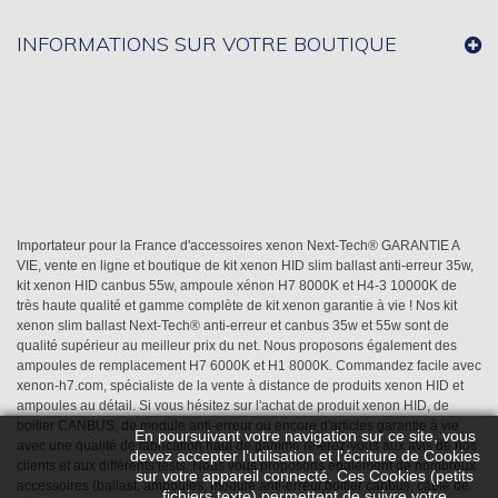
INFORMATIONS SUR VOTRE BOUTIQUE
Importateur pour la France d'accessoires xenon Next-Tech® GARANTIE A
VIE, vente en ligne et boutique de kit xenon HID slim ballast anti-erreur 35w,
kit xenon HID canbus 55w, ampoule xénon H7 8000K et H4-3 10000K de
très haute qualité et gamme complète de kit xenon garantie à vie ! Nos kit
xenon slim ballast Next-Tech® anti-erreur et canbus 35w et 55w sont de
qualité supérieur au meilleur prix du net. Nous proposons également des
ampoules de remplacement H7 6000K et H1 8000K. Commandez facile avec
xenon-h7.com, spécialiste de la vente à distance de produits xenon HID et
ampoules au détail. Si vous hésitez sur l'achat de produit xenon HID, de
boitier CANBUS, de module anti-erreur ou encore d'articles garantie à vie
En poursuivant votre navigation sur ce site, vous
avec une qualité de fabrication haut de gamme référez-vous aux avis de nos
devez accepter l’utilisation et l'écriture de Cookies
clients et aux différents tests. Nous vous proposons également de nombreux
sur votre appareil connecté. Ces Cookies (petits
accessoires (ballast, ampoules, module anti-erreur,boitier canbus, câble de
fichiers texte) permettent de suivre votre